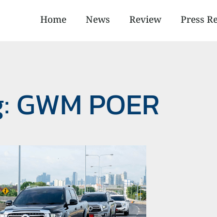
Home
News
Review
Press R
g: GWM POER