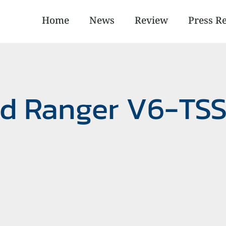
Home
News
Review
Press R
rd Ranger V6-TS