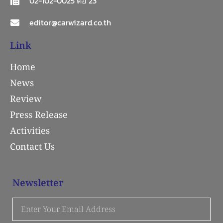
02-102-0025 ต่อ 23
editor@carwizard.co.th
Link
Home
News
Review
Press Release
Activities
Contact Us
Newsletter