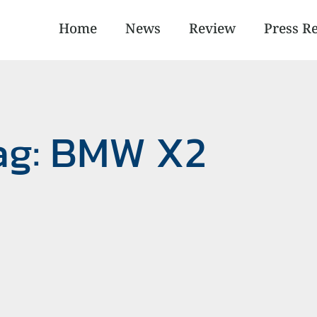
Home
News
Review
Press R
ag: BMW X2