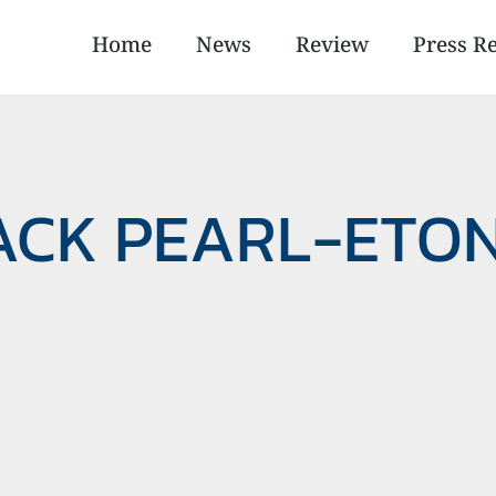
Home
News
Review
Press R
LACK PEARL-ETO