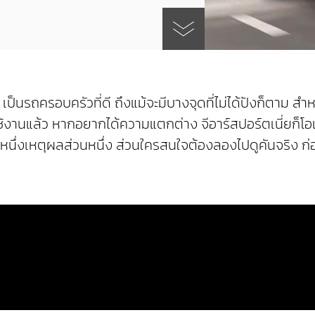
เป็นรถครอบครัวที่ดี ถึงแม้จะมีบางจุดที่ไม่ได้ปังก็ตาม ส
รใช้งานแล้ว หากอยากได้ความแตกต่าง จีอาร์สปอร์ตเนี่ยก็โ
นึ่งเหตุผลส่วนหนึ่ง ส่วนใครสนใจต้องลองไปดูคันจริง ก่อน