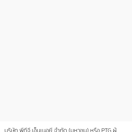
บริษัท พีทีจี เอ็นเนอยี จำกัด (มหาชน) หรือ PTG ผู้