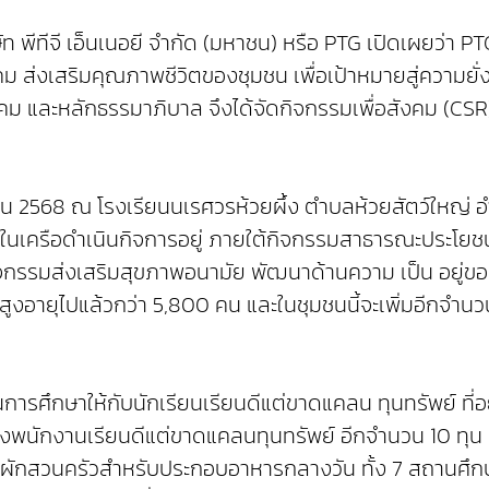
 พีทีจี เอ็นเนอยี จำกัด (มหาชน) หรือ PTG เปิดเผยว่า PT
งคม ส่งเสริมคุณภาพชีวิตของชุมชน เพื่อเป้าหมายสู่ความย
คม และหลักธรรมาภิบาล จึงได้จัดกิจกรรมเพื่อสังคม (CSR)
ายน 2568 ณ โรงเรียนนเรศวรห้วยผึ้ง ตำบลห้วยสัตว์ใหญ่ อำเภอ
ทฯในเครือดำเนินกิจการอยู่ ภายใต้กิจกรรมสาธารณะประโยชน์
กิจกรรมส่งเสริมสุขภาพอนามัย พัฒนาด้านความ เป็น อยู่
้สูงอายุไปแล้วกว่า 5,800 คน และในชุมชนนี้จะเพิ่มอีกจำนวน 
ึกษาให้กับนักเรียนเรียนดีแต่ขาดแคลน ทุนทรัพย์ ที่อยู่ใ
งพนักงานเรียนดีแต่ขาดแคลนทุนทรัพย์ อีกจำนวน 10 ทุน
ผักสวนครัวสำหรับประกอบอาหารกลางวัน ทั้ง 7 สถานศึก