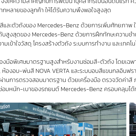
จึงให้ความสำคัญกับการพัฒนาบุคลากรเป็นอันดับแรก ควบคู
ากหลายของลูกค้า ให้ได้รับความพึงพอใจสูงสุด
มสีและตัวถังของ Mercedes-Benz ด้วยการเพิ่มศักยภาพ ให
ดับสูงสุดของ Mercedes-Benz ด้วยการฝึกทักษะความชำนาญ
 ความเข้าใจวัสดุ โครงสร้างตัวถัง ระบบการทำงาน และเทคโน
รื่องมือพิเศษมาตรฐานสูงสำหรับงานซ่อมสี-ตัวถัง โดยเฉพาะ
, ห้องอบ-พ่นสี NOVA VERTA และระบบอบสีแขนกลอินฟราเร
ะผ่านการตรวจสอบมาตรฐาน ด้วยเครื่องมือ ตรวจวัดค่าสี ภา
่อมหนัก-เบาของรถยนต์ Mercedes-Benz ครอบคลุมได้ทุก