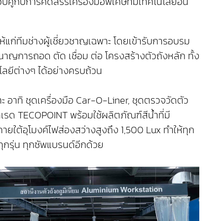
่กับการคัดสรรเครื่องมือพิเศษที่มีเทคโนโลยีอัน
้แก่ทีมช่างผู้เชี่ยวชาญเฉพาะ โดยเข้ารับการอบรม
การถอด ตัด เชื่อม ต่อ โครงสร้างตัวถังหลัก ทั้ง
โลยีต่างๆ ได้อย่างครบถ้วน
 อาทิ ชุดเครื่องมือ Car-O-Liner, ชุดตรวจวัดตัว
ด TECOPOINT พร้อมใช้ผลิตภัณฑ์สีน้ำที่มี
ยใต้อุโมงค์ไฟส่องสว่างสูงถึง 1,500 Lux ทำให้ทุก
รุ่น ทุกซัพแบรนด์อีกด้วย