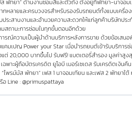
 พัทยา” ด้านงานซ่อมสีและตัวถัง ตั้งอยู่ที่พัทยา-นาจอมเ
่หลากหลายและครบวงจรสำหรับรองรับรถยนต์ทั้งแบบเครื่องย
ับประสานงานและอำนวยความสะดวกให้แก่ลูกค้าบริษัทประกัน
ดตามสถานะการซ่อมในทุกขั้นตอนอีกด้วย
การณ์ความเป็นผู้นำด้านบริการหลังการขาย ด้วยข้อเสนอพิ
บแคมเปญ Power your Star เมื่อนำรถยนต์เข้ารับบริการซ่อม
้งแต่ 20,000 บาทขึ้นไป รับฟรี! แบตเตอรี่สำรอง มูลค่าสู
เฉพาะผู้ถือบัตรเครดิต ยูโอบี เมอร์เซเดส รับเครดิตเงินคืน 
 ที่ “ไพรม์มัส พัทยา” เฟส 1 นาจอมเทียน และเฟส 2 พัทย
 หรือ Line : @primuspattaya