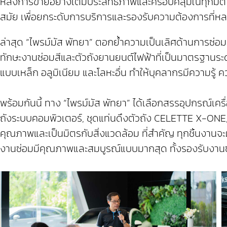
หลังการขายอย่างเต็มประสิทธิภาพและครอบคลุมในทุกมิติ 
สมัย เพื่อยกระดับการบริการและรองรับความต้องการที่หล
ล่าสุด “ไพรม์มัส พัทยา” ตอกย้ำความเป็นเลิศด้านการซ่อ
ทักษะงานซ่อมสีและตัวถังยานยนต์ไฟฟ้าที่เป็นมาตรฐานระ
แบบเหล็ก อลูมิเนียม และโลหะอื่น ทำให้บุคลากรมีความรู้
พร้อมกันนี้ ทาง “ไพรม์มัส พัทยา” ได้เลือกสรรอุปกรณ์เค
ถังระบบคอมพิวเตอร์, ชุดแท่นดึงตัวถัง CELETTE X-ONE
คุณภาพและเป็นมิตรกับสิ่งแวดล้อม ที่สำคัญ ทุกชิ้นงานจ
งานซ่อมมีคุณภาพและสมบูรณ์แบบมากสุด ทั้งรองรับงานซ