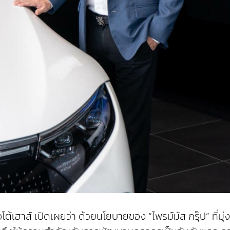
ต้เฮาส์ เปิดเผยว่า ด้วยนโยบายของ “ไพรม์มัส กรุ๊ป” ที่มุ