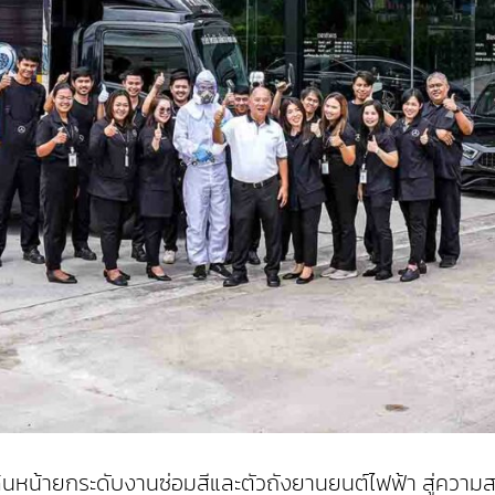
 เดินหน้ายกระดับงานซ่อมสีและตัวถังยานยนต์ไฟฟ้า สู่