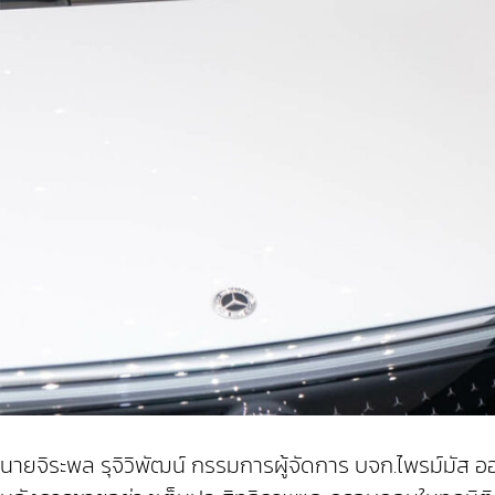
นายจิระพล รุจิวิพัฒน์ กรรมการผู้จัดการ บจก.ไพรม์มัส ออโ