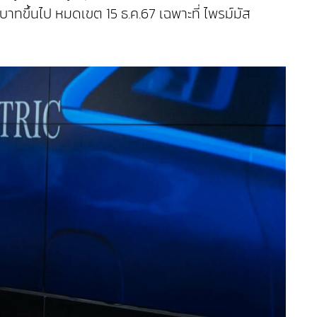
บาทขึ้นไป หมดเขต 15 ธ.ค.67 เฉพาะที่ ไพรม์มัส