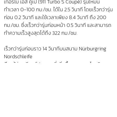
เทอร์โบ เอส คูเป้ (911 Turbo S Coupé) รุ่นใหม่นี้
ทำเวลา 0-100 กม./ชม. ได้ใน 2.5 วินาที โดยเร็วกว่ารุ่น
ก่อน 0.2 วินาที และใช้เวลาเพียง 8.4 วินาที ถึง 200
กม./ชม. ซึ่งเร็วกว่ารุ่นก่อนหน้า 0.5 วินาที และสามารถ
ทำความเร็วสูงสุดได้ถึง 322 กม./ชม.
เร็วกว่ารุ่นก่อนราว 14 วินาทีบนสนาม Nürburgring
Nordschleife
ถึงแม้ว่าจะมีองค์ประกอบที่เพิ่มขึ้นจากระบบไฮบริด
ประสิทธิภาพสูง แต่ 911 เทอร์โบ เอส ใหม่ มีน้ำหนักเพิ่ม
ขึ้นเพียง 85 กิโลกรัม เมื่อเทียบกับรุ่นก่อนหน้า ซึ่งน้ำ
หนักที่เพิ่มขึ้นนี้กลับถูกชดเชยด้วยสมรรถนะการขับขี่ที่
ดีขึ้นอย่างเต็มที่ในทุกด้าน โดยพิสูจน์ได้จากเวลาใน
การทดสอบช่วงสุดท้ายในฤดูใบไม้ร่วงปี 2024 บน
สนามนูร์เบอร์กริง นอร์ดชไลเฟอ (Nürburgring