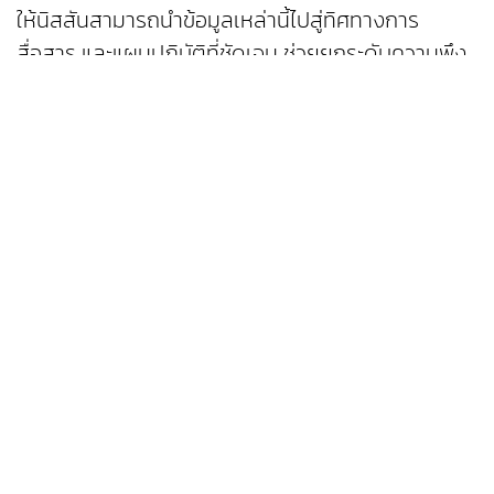
ให้นิสสันสามารถนำข้อมูลเหล่านี้ไปสู่ทิศทางการ
สื่อสาร และแผนปฏิบัติที่ชัดเจน ช่วยยกระดับความพึง
พอใจในทุกด้านของผลิตภัณฑ์ และบริการ
ทาคาอากิ ยานางิ รองประธานอาวุโส นิสสัน
ประเทศไทย กล่าว “สำหรับนิสสัน ทุกปฏิสัมพันธ์กับ
ลูกค้า ไม่ว่าจะเป็นออนไลน์ ออฟไลน์ หรือผ่านเครือข่าย
ผู้จำหน่าย ล้วนเป็นโอกาสที่จะสร้างประสบการณ์ที่มี
ความหมาย รางวัลนี้สะท้อนความสำเร็จในการเสริม
ความแข็งแกร่งของทุกช่องทางด้วยเทคโนโลยี ข้อมูล
เชิงลึกจากลูกค้าจริง และกระบวนการบริการที่เชื่อมต่อ
กันอย่างชาญฉลาด”
“เราจะเดินหน้าพัฒนาขีดความสามารถด้านดิจิทัล ยก
ระดับเส้นทางประสบการณ์ลูกค้าแบบครบวงจร และ