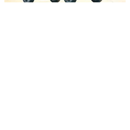
สำหรับรางวัลรถยนต์ยอดเยี่ยมแห่งปี หรือ “Car of
The Year ” จัดโดย บริษัท กรังด์ปรีซ์ อินเตอร์
เนชั่นแนล จำกัด (มหาชน) เป็นการคัดเลือกรถยนต์ที่มี
ความโดดเด่นในด้านต่างๆ ผ่านการพิจารณาให้คะแนน
ของคณะกรรมการผู้ทรงคุณวุฒิในด้านต่างๆ เพื่อ
เป็นการสนับสนุนภาพลักษณ์ที่ดีทางด้านธุรกิจยาน
ยนต์ และส่งเสริมอุตสาหกรรมยานยนต์ในประเทศไทย
โดยการคัดเลือกรถยนต์ที่มีความโดดเด่นในแต่ละด้าน
ทั้งประเภทที่ผลิตในประเทศและนำเข้า พร้อมทั้งให้
ประชาชนทั่วไปได้รับทราบข้อมูลที่ถูกต้องเพื่อประกอบ
การตัดสินใจ