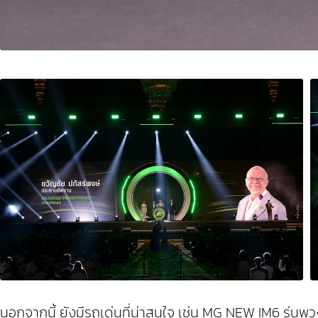
นอกจากนี้ ยังมีรถเด่นที่น่าสนใจ เช่น MG NEW IM6 รุ่