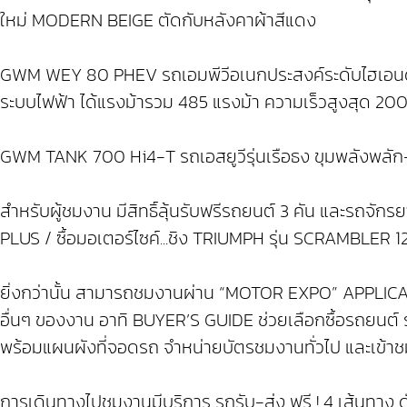
ใหม่ MODERN BEIGE ตัดกับหลังคาผ้าสีแดง
GWM WEY 80 PHEV รถเอมพีวีอเนกประสงค์ระดับไฮเอนด์ ส
ระบบไฟฟ้า ได้แรงม้ารวม 485 แรงม้า ความเร็วสูงสุด 200
GWM TANK 700 Hi4-T รถเอสยูวีรุ่นเรือธง ขุมพลังพลัก-
สำหรับผู้ชมงาน มีสิทธิ์ลุ้นรับฟรีรถยนต์ 3 คัน และรถจักร
PLUS / ซื้อมอเตอร์ไซค์...ชิง TRIUMPH รุ่น SCRAMBLE
ยิ่งกว่านั้น สามารถชมงานผ่าน “MOTOR EXPO” APPLICATI
อื่นๆ ของงาน อาทิ BUYER’S GUIDE ช่วยเลือกซื้อรถยน
พร้อมแผนผังที่จอดรถ จำหน่ายบัตรชมงานทั่วไป และเข
การเดินทางไปชมงานมีบริการ รถรับ-ส่ง ฟรี ! 4 เส้นทาง ดั