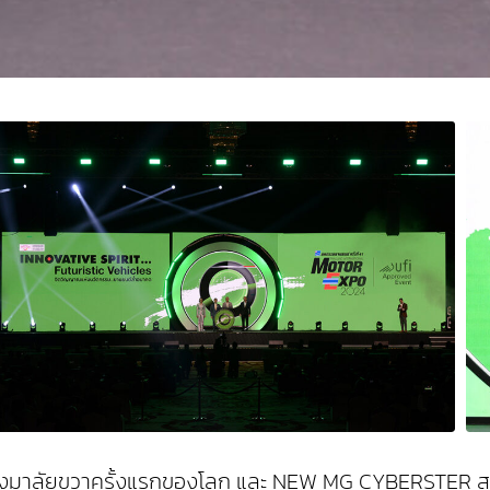
นพวงมาลัยขวาครั้งแรกของโลก และ NEW MG CYBERSTER สปอ