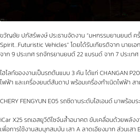
ขวัญชัย ปภัสร์พงษ์ ประธานจัดงาน “มหกรรมยานยนต์ ครั
Spirit…Futuristic Vehicles” โดยได้รับเกียรติจาก นาย
จาก 9 ประเทศ รถจักรยานยนต์ 22 แบรนด์ จาก 7 ประเทศ 
ไฮไลท์ของงานเป็นรถต้นแบบ 3 คัน ได้แก่ CHANGAN P2
ไฟฟ้า และเครื่องยนต์สันดาป พร้อมเครื่องกำเนิดไฟฟ้า 
CHERY FENGYUN E05 รถซีดานระดับไฮเอนด์ มาพร้อมระบบขั
iCar X25 รถเอสยูวีดีไซจ์นล้ำอนาคต ขับเคลื่อนด้วยพลังงา
เพื่อการใช้งานสมบุกสมบัน เสา A ลาดเอียงมาก ส่วนเสา B 