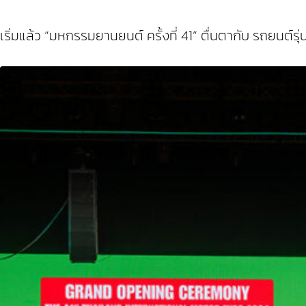
เริ่มแล้ว “มหกรรมยานยนต์ ครั้งที่ 41” ตื่นตากับ รถยนต์