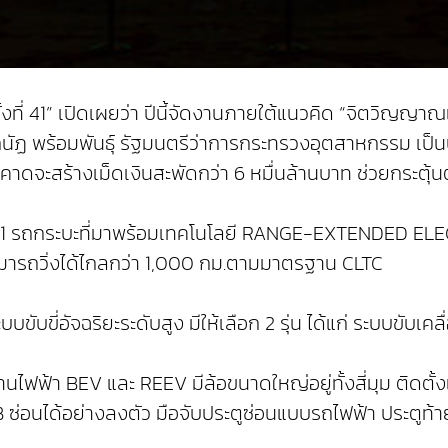
้งที่ 41” เปิดเผยว่า ปีนี้จัดงานภายใต้แนวคิด “จิตวิ
เอกนัฏ พร้อมพันธุ์ รัฐมนตรีว่าการกระทรวงอุตสาหกรรม 
คาดจะสร้างเม็ดเงินสะพัดกว่า 6 หมื่นล้านบาท ช่วยกระ
01 รถกระบะที่มาพร้อมเทคโนโลยี RANGE-EXTENDED ELEC
สามารถวิ่งได้ไกลกว่า 1,000 กม.ตามมาตรฐาน CLTC
บขี่อัจฉริยะระดับสูง มีให้เลือก 2 รุ่น ได้แก่ ระบบขั
นไฟฟ้า BEV และ REEV มีล้อขนาดใหญ่อยู่ทั้งสี่มุม ติดตั้ง
ซ่อนได้อย่างลงตัว มือจับประตูซ่อนแบบรถไฟฟ้า ประตูท้ายม