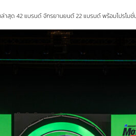
รุ่นล่าสุด 42 แบรนด์ จักรยานยนต์ 22 แบรนด์ พร้อมโปรโมชั