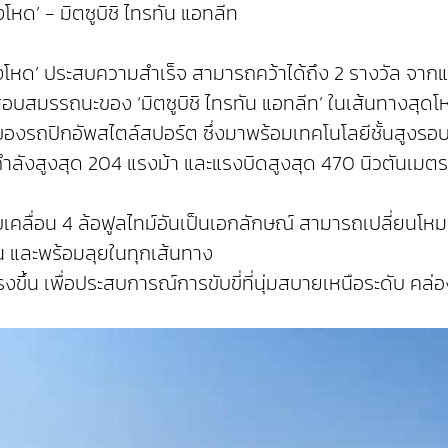
หด’ - มิตซูบิชิ ไทรทัน แอทลีท
งโหด’ ประสบความสำเร็จ สามารถคว้าได้ถึง 2 รางวัล จากแ
ดสอบสมรรถนะของ ‘มิตซูบิชิ ไทรทัน แอทลีท’ ในเส้นทางสุด
ุดของรถปิกอัพสไตล์สปอร์ต ซึ่งมาพร้อมเทคโนโลยีชั้นสูงรอบค
ห้กำลังสูงสุด 204 แรงม้า และแรงบิดสูงสุด 470 นิวตันเม
ับเคลื่อน 4 ล้อฟูลไทม์อันเป็นเอกลักษณ์ สามารถเปลี่ยนโห
 และพร้อมลุยในทุกเส้นทาง
แรงขึ้น เพื่อประสบการณ์การขับขี่ที่นุ่มสบายเหนือระดับ ค