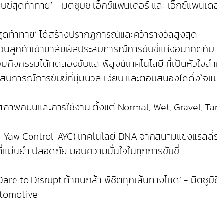
่สุดท้าทาย’ - มิตซูบิชิ เอ็กซ์แพนเดอร์ และ เอ็กซ์แพนเดอ
สุดท้าทาย’ ได้สร้างปรากฏการณ์และคว้ารางวัลสูงสุด
ลูกค้าเข้ามาสัมผัสประสบการณ์การขับขี่แห่งอนาคตกับ ‘มิ
้าร่วมกิจกรรมได้ทดลองขับและพิสูจน์เทคโนโลยี ที่เป็นหัวใจส
ะสบการณ์การขับขี่ที่นุ่มนวล เงียบ และตอบสนองได้ดั่งใ
ภาพถนนและการใช้งาน ตั้งแต่ Normal, Wet, Gravel, Tarma
ve Yaw Control: AYC) เทคโนโลยี DNA จากสนามแข่งแรลลี
ี่แม่นยำ ปลอดภัย มอบความมั่นใจในทุกการขับขี่
re to Disrupt ท้าคนกล้า พิชิตทุกเส้นทางโหด’ - มิตซูบิช
utomotive