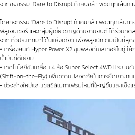
จากกิจกรรม ‘Dare to Disrupt ท้าคนกล้า พิชิตทุกเส้นทางโ
โดยกิจกรรม ‘Dare to Disrupt ท้าคนกล้า พิชิตทุกเส้นทา
ฟลูเอนเซอร์ และกลุ่มผู้เชี่ยวชาญด้านยานยนต์ ได้ร่วมท
จาก ทั่วประเทศมาไว้ในแห่งเดียว เพื่อพิสูจน์ความเป็นที่ส
• เครื่องยนต์ Hyper Power X2 ขุมพลังดีเซลเทอร์โบคู่ ใ
น้ำมันที่ดีเยี่ยม
• เทคโนโลยีขับเคลื่อน 4 ล้อ Super Select 4WD II ระบบข
(Shift-on-the-Fly) เพิ่มความปลอดภัยในการยึดเกาะถนน
• ช่วงล่างใหม่และแชสซีส์เมกาเฟรมใหม่ที่ใหญ่ขึ้นและแข็ง