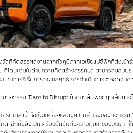
ลที่คัดสรรผลงานจากทั่วภูมิภาคเอเชียแปซิฟิกที่ส่งเข้าร
าน ที่โดนเด่นในด้านความคิดสร้างสรรค์และสามารถมอบปร
่กระบวนการริเริ่มการวางกลยุทธ์ การดำเนินการ ตลอดจนค
ิจกรรม ‘Dare to Disrupt ท้าคนกล้า พิชิตทุกเส้นทางโหด
กียรติเหล่านี้ ถือเป็นเครื่องแสดงความสำเร็จของกิจกรรม 
โหด’ อีกทั้งยังเป็นเครื่องยืนยันถึงความทุ่มเทของบริษัท 
มผัสถึงศักยภาพการใช้งานจริงผ่านกิจกรรมที่สร้างสรรค์และ