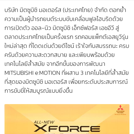
บริษัท มิตซูบิชิ มอเตอร์ส (ประเทศไทย) จำกัด ตอกย้ำ
ความเป็นผู้นำรถยนต์ระบบขับเคลื่อนฟูลไฮบริดด้วย
การเปิดตัว ออล-นิว มิตซูบิชิ เอ็กซ์ฟอร์ส เอชอีวี สู่
ตลาดประเทศไทยเป็นครั้งแรก รถคอมแพ็กต์เอสยูวีรุ่น
ใหม่ล่าสุด ที่โดดเด่นด้วยดีไซน์ เร้าใจกับสมรรถนะ ครบ
ครันด้วยความสะดวกสบาย และเพียบพร้อมด้วย
เทคโนโลยีล้ำสมัย จากอีกขั้นของการพัฒนา
MITSUBISHI e:MOTION ที่ผสาน 3 เทคโนโลยีที่ล้ำสมัย
ที่สุดของมิตซูบิชิ มอเตอร์ส เพื่อยกระดับประสบการณ์
การขับขี่ให้สมบูรณ์แบบยิ่งขึ้น