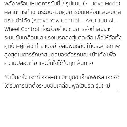
พลัง พร้อมโหมดการขับขี่ 7 รูปแบบ (7-Drive Mode)
ผสานการทำงานระบบควบคุมการขับเคลื่อนและสมดุล
ขณะเข้าโค้ง (Active Yaw Control – AYC) แบบ All-
Wheel Control ที่จะช่วยคำนวณการส่งกำลังจาก
ระบบขับเคลื่อนและแรงเบรกลงสู่แต่ละล้อ เพื่อให้ล้อทั้ง
คู่หน้า-คู่หลัง ทำงานอย่างสัมพันธ์กัน ให้ประสิทธิภาพ
สูงสุดในการรักษาสมดุลของตัวรถขณะเข้าโค้ง เพื่อ
ความปลอดภัย และมั่นใจได้ในทุกเส้นทาง
“นี่เป็นครั้งแรกที่ ออล-นิว มิตซูบิชิ เอ็กซ์ฟอร์ส เอชอีวี
ได้รับการติดตั้งระบบขับเคลื่อนฟูลไฮบริด รุ่นใหม่
ล่าสุดของเรา และเราภาคภูมิใจ ที่รถยนต์รุ่นนี้ ผลิตที่
ประเทศไทย ณ โรงงานแหลมฉบังของเรา เราใช้เวลา
หลายเดือน ในการทดสอบรถยนต์รุ่นนี้ รวมระยะทาง
ทั้งหมดกว่า 100,000 กิโลเมตร ทั่วประเทศไทย ตั้งแต่