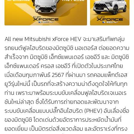
All new Mitsubishi xForce HEV จะมาเสริมทัพกลุ่ม
รถยนต์ฟูลไฮบริดของมิตซูบิชิ มอเตอร์ส ต่อยอดความ
สำเร็จจาก มิตซูบิชิ เอ็กซ์แพนเดอร์ เอชอีวี และ มิตซูบิชิ
เอ็กซ์แพนเดอร์ ครอส เอชอีวี ที่เปิดตัวในประเทศไทย
เมื่อเดือนกุมภาพันธ์ 2567 ที่ผ่านมา รถคอมแพ็กต์เอส
ยูวีรุ่นใหม่นี้ เป็นรถที่จะสร้างความน่าดึงดูดใจให้กับทุก
ท่าน เพราะมาพร้อมระบบขับเคลื่อนฟูลไฮบริดเจเนอเร
ชันใหม่ล่าสุด ซึ่งได้รับการถ่ายทอดและพัฒนาจาก
ระบบขับเคลื่อนแบบปลั๊กอินไฮบริด (PHEV) อันเลื่องชื่อ
ของมิตซูบิชิ โดดเด่นด้วยอัตราการประหยัดน้ำมันที่
ยอดเยี่ยม เป็นมิตรต่อสิ่งแวดล้อม และอัตราเร่งที่ทรง