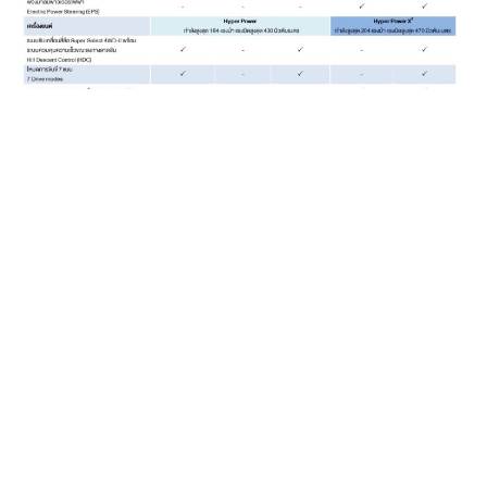
เทคโนโลยีความปลอดภัยรอบคัน ไดมอนด์ เซนส์ ที่มา
พร้อมกับระบบล็อกความเร็วแบบแปรผันอัตโนมัติ
(Diamond Sense with Adaptive Cruise Control)
ออล-นิว มิตซูบิชิ ไทรทัน แอทลีท ทั้งในรุ่นขับเคลื่อน 4
ล้อ และขับเคลื่อน 2 ล้อ และ ดับเบิ้ล แค็บ อัลตร้า ขับ
เคลื่อน 4 ล้อ เกียร์อัตโนมัติ โดดเด่นด้วยเทคโนโลยี
ความปลอดภัยรอบคัน ไดมอนด์ เซนส์ ทีมีระบบล็อก
ความเร็วแบบแปรผันอัตโนมัติ (Diamond Sense with
Adaptive Cruise Control) อันชาญฉลาด ระบบเตือน
การชนด้านหน้าตรง พร้อมระบบช่วยชะลอความเร็ว