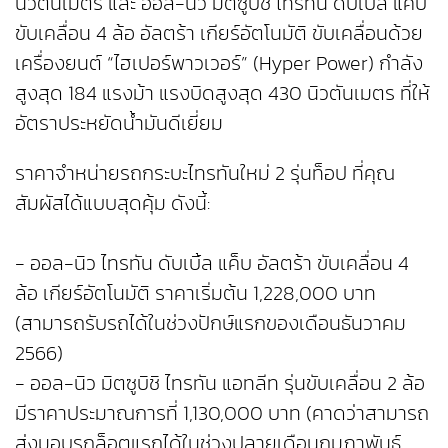
นิวตันเมตร และ ออล-นิว มิตซูบิชิ ไทรทัน ดับเบิ้ล แค็บ
ขับเคลื่อน 4 ล้อ อัลตร้า เกียร์อัตโนมัติ ขับเคลื่อนด้วย
เครื่องยนต์ “ไฮเปอร์พาวเวอร์” (Hyper Power) กำลัง
สูงสุด 184 แรงม้า แรงบิดสูงสุด 430 นิวตันเมตร ที่ให้
อัตราประหยัดน้ำมันดีเยี่ยม
ราคาจำหน่ายรถกระบะไทรทันใหม่ 2 รุ่นท็อป ที่คุณ
สัมผัสได้แบบสุดคุ้ม ดังนี้:
- ออล-นิว ไทรทัน ดับเบิ้ล แค็บ อัลตร้า ขับเคลื่อน 4
ล้อ เกียร์อัตโนมัติ ราคาเริ่มต้น 1,228,000 บาท
(สามารถรับรถได้ในช่วงปักษ์แรกของเดือนธันวาคม
2566)
- ออล-นิว มิตซูบิชิ ไทรทัน แอทลีท รุ่นขับเคลื่อน 2 ล้อ
มีราคาประมาณการที่ 1,130,000 บาท (คาดว่าสามารถ
ส่งมอบรถล็อตแรกได้ในช่วงปลายเดือนกุมภาพันธ์