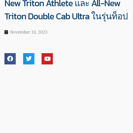
New Triton Athlete และ All-New
Triton Double Cab Ultra ในรุ่นท็อป
November 10, 2023