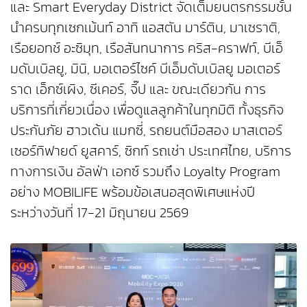
และ Smart Everyday District จัดเต็มยนตรกรรมชั้น
นำครบทุกเซกเม้นท์ อาทิ แอสตัน มาร์ติน, มาเซราติ,
เรือยอทช์ อะซิมุท, เรือสันทนาการ คริส-คราฟท์, บีเอ็
มดับเบิลยู, มินิ, มอเตอร์ไซค์ บีเอ็มดับเบิลยู มอเตอร์
ราด เอ็กซ์เผิง, ซีเคอร์, จี๊ป และ ขณะเดียวกัน การ
บริการที่เกี่ยวเนื่อง เพื่อดูแลลูกค้าในทุกมิติ ทั้งธุรกิจ
ประกันภัย ฮาวเด้น แมกซี่, รถยนต์มือสอง มาสเตอร์
เซอร์ทิฟายด์ ยูสคาร์, ซิกท์ รถเช่า ประเทศไทย, บริการ
ทางการเงิน อัลฟ่า เอกซ์ รวมถึง Loyalty Program
อย่าง MOBILIFE พร้อมข้อเสนอสุดพิเศษแห่งปี
ระหว่างวันที่ 17-21 มิถุนายน 2569