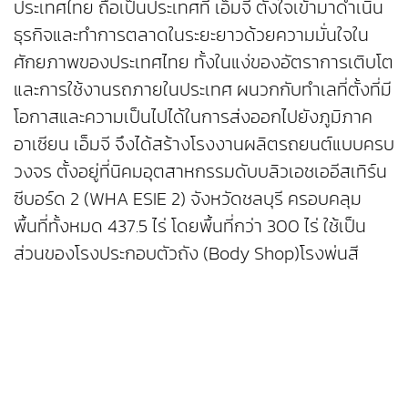
ประเทศไทย ถือเป็นประเทศที่ เอ็มจี ตั้งใจเข้ามาดำเนิน
ธุรกิจและทำการตลาดในระยะยาวด้วยความมั่นใจใน
ศักยภาพของประเทศไทย ทั้งในแง่ของอัตราการเติบโต
และการใช้งานรถภายในประเทศ ผนวกกับทำเลที่ตั้งที่มี
โอกาสและความเป็นไปได้ในการส่งออกไปยังภูมิภาค
อาเซียน เอ็มจี จึงได้สร้างโรงงานผลิตรถยนต์แบบครบ
วงจร ตั้งอยู่ที่นิคมอุตสาหกรรมดับบลิวเอชเออีสเทิร์น
ซีบอร์ด 2 (WHA ESIE 2) จังหวัดชลบุรี ครอบคลุม
พื้นที่ทั้งหมด 437.5 ไร่ โดยพื้นที่กว่า 300 ไร่ ใช้เป็น
ส่วนของโรงประกอบตัวถัง (Body Shop)โรงพ่นสี
รถยนต์ (Paint Shop) โรงประกอบรถ (General
Assembly Shop) อีกทั้งยังครอบคลุมในส่วนของคลัง
จัดเก็บอะไหล่เพื่อรองรับรถยนต์ของเอ็มจีทุกรุ่น และ
ล่าสุด เมื่อปี พ.ศ. 2566ที่ผ่านมา เอ็มจี ได้ลงทุนครั้ง
ใหญ่ในการพัฒนาพื้นที่ในส่วนที่เหลืออีกกว่า137.5 ไร่