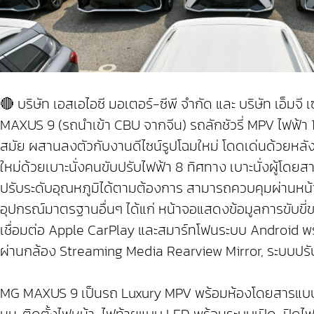
🔴 บริษัท เอสเอไอซี มอเตอร์-ซีพี จำกัด และ บริษัท เอ็ม
MAXUS 9 (รถนำเข้า CBU จากจีน) รถลักชัวรี่ MPV ไฟฟ้า 
สมัย ผสานลงตัวกับงานดีไซน์รูปโฉมใหม่ โดดเด่นด้วยหลั
ใหม่ด้วยเบาะนั่งคนขับปรับไฟฟ้า 8 ทิศทาง เบาะนั่งผู้โด
ปรับระดับอุณหภูมิได้ตามต้องการ สามารถควบคุมผ่านหน้า
อุปกรณ์มาตรฐานอื่นๆ ได้แก่ หน้าจอแสดงข้อมูลการขับขี่ข
เชื่อมต่อ Apple CarPlay และสมาร์ทโฟนระบบ Android พร
ผ่านกล้อง Streaming Media Rearview Mirror, ระบบปรั
MG MAXUS 9 เป็นรถ Luxury MPV พร้อมห้องโดยสารแบบ 7 
มม. ติดตั้งไฟหน้า-ไฟท้ายแบบ LED พร้อมระบบเปิด-ปิดไฟห