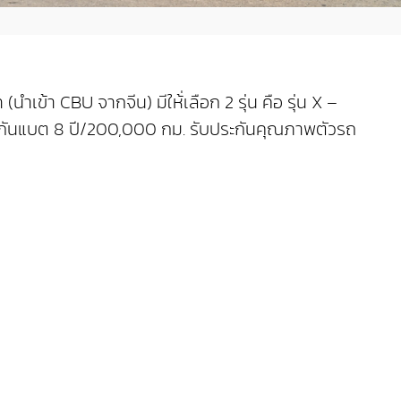
า CBU จากจีน) มีให้่เลือก 2 รุ่น คือ รุ่น X –
ะกันแบต 8 ปี/200,000 กม. รับประกันคุณภาพตัวรถ