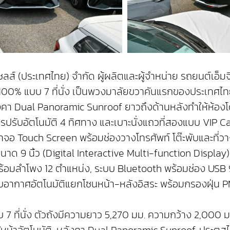
จี เซลส์ (ประเทศไทย) จำกัด ผู้ผลิตและผู้จำหน่าย รถยนต์
100% แบบ 7 ที่นั่ง เป็นพวงมาลัยขวาคันแรกของประเทศไทยแ
งคา Dual Panoramic Sunroof ยาวถึงด้านหลังทำให้ห้องโ
ยสารปรับอัตโนมัติ 4 ทิศทาง และเบาะนั่งแถวที่สองแบบ VIP
จอ Touch Screen พร้อมช่องวางโทรศัพท์ โต๊ะพับและที่วา
นาด 9 นิ้ว (Digital Interactive Multi-function Display
้อมลำโพง 12 ตำแหน่ง, ระบบ Bluetooth พร้อมช่อง USB 9
บอากาศอัตโนมัติแยกโซนหน้า-หลังอิสระ พร้อมกรองฝุ่น P
ที่นั่ง ตัวถังมีความยาว 5,270 มม. ความกว้าง 2,000 
น้าอัตโนมัติ, หลังคา Dual Panoramic Sunroof, ประตูสไล