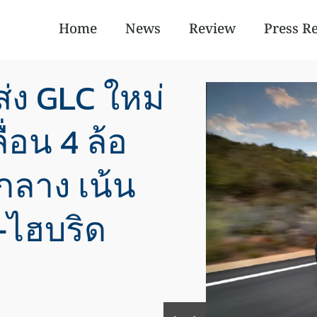
Home
News
Review
Press R
่ง GLC ใหม่
่อน 4 ล้อ
กลาง เน้น
น-ไฮบริด