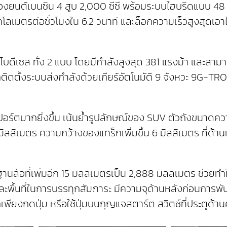
ยนต์เบนซิน 4 สูบ 2,000 ซีซี พร้อมระบบไฮบริดแบบ 48 โวลท
ลเมตรต่อชั่วโมงใน 6.2 วินาที และล็อกความเร็วสูงสุดเอาไว้
อร์โบดีเซล ทั้ง 2 แบบ โดยมีกำลังสูงสุด 381 แรงม้า และ
ิดตั้งระบบส่งกำลังด้วยเกียร์อัตโนมัติ 9 จังหวะ 9G-TRONI
อร์ตมากยิ่งขึ้น เน้นย้ำรูปลักษณ์ของ SUV ตัวถังขนาด
4 มิลลิเมตร ความกว้างของแทร็กเพิ่มขึ้น 6 มิลลิเมตร ที่
ล้อที่เพิ่มอีก 15 มิลลิเมตรเป็น 2,888 มิลลิเมตร ช่วยท
พื้นที่ในการบรรทุกสัมภาระ มีความจุด้านหลังก่อนการพับ
ียงกดปุ่ม หรือใช้ปุ่มบนกุญแจสตาร์ต สวิตช์ที่ประตูด้าน