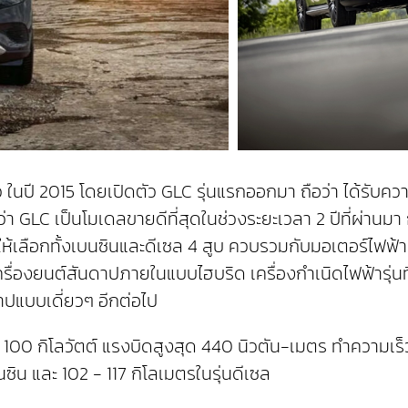
ล้ว ในปี 2015 โดยเปิดตัว GLC รุ่นแรกออกมา ถือว่า ได
บุว่า GLC เป็นโมเดลขายดีที่สุดในช่วงระยะเวลา 2 ปีที่ผ่านม
้เลือกทั้งเบนซินและดีเซล 4 สูบ ควบรวมกับมอเตอร์ไฟฟ้า โ
ื่องยนต์สันดาปภายในแบบไฮบริด เครื่องกำเนิดไฟฟ้ารุ่นที่ส
นดาปแบบเดี่ยวๆ อีกต่อไป
 100 กิโลวัตต์ แรงบิดสูงสุด 440 นิวตัน-เมตร ทำความเร็
ซิน และ 102 - 117 กิโลเมตรในรุ่นดีเซล