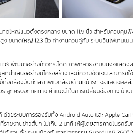
ดใหญ่แนวตั้งตรงกลาง ขนาด 11.9 นิ้ว สำหรับควบคุมฟัง
อียดสูง ขนาดใหญ่ 12.3 นิ้ว ทำงานควบคู่กับ ระบบอินโฟเท
ฟต์แวร์ พัฒนาอย่างก้าวกระโดด ภาพที่สวยงามบนจอแสดงผ
ี่นำเสนออย่างมีโครงสร้างและมีความชัดเจน สามารถใช้งาน
กใช้ทั้งกล้องบันทึกสภาพแวดล้อมด้านหน้ารถ จอแสดงผลส
จราจร ลูกศรบอกทิศทาง คำแนะนำในการเปลี่ยนช่องทาง บ้าน
ได้ ด้วยระบบการรองรับทั้ง Android Auto และ Apple Ca
h ที่รายงานข่าวสั้นๆ ไม่เกิน 2 นาที ให้ผู้โดยสารภายในรถร
วัตต์ได้ รวมทั้ง ระบบป้องกันการโจรกรรม GuardUAR 36