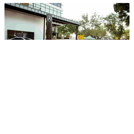
โดยเส้นทางการวิ่งในระยะทางรวม 5.6 กิโลเมตร จาก
บริเวณถนนจันทน์ นักวิ่งทุกคนจะได้พบกับบรรยากาศ
ของชุมชนกลางเมืองกรุงเทพมหานคร พร้อมเห็นมุม
มองของวิถีไลฟ์สไตล์ผ่านการออกกำลังกายยามเช้าใน