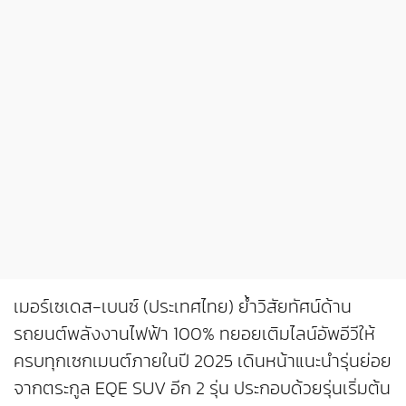
เมอร์เซเดส-เบนซ์ (ประเทศไทย) ย้ำวิสัยทัศน์ด้าน
รถยนต์พลังงานไฟฟ้า 100% ทยอยเติมไลน์อัพอีวีให้
ครบทุกเซกเมนต์ภายในปี 2025 เดินหน้าแนะนำรุ่นย่อย
จากตระกูล EQE SUV อีก 2 รุ่น ประกอบด้วยรุ่นเริ่มต้น