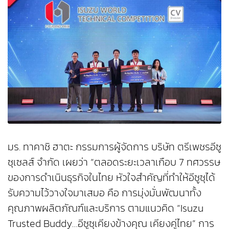
มร. ทาคาชิ ฮาตะ กรรมการผู้จัดการ บริษัท ตรีเพชรอีซู
ซุเซลส์ จำกัด เผยว่า “ตลอดระยะเวลาเกือบ 7 ทศวรรษ
ของการดำเนินธุรกิจในไทย หัวใจสำคัญที่ทำให้อีซูซุได้
รับความไว้วางใจมาเสมอ คือ การมุ่งมั่นพัฒนาทั้ง
คุณภาพผลิตภัณฑ์และบริการ ตามแนวคิด “Isuzu
Trusted Buddy…อีซูซุเคียงข้างคุณ เคียงคู่ไทย” การ