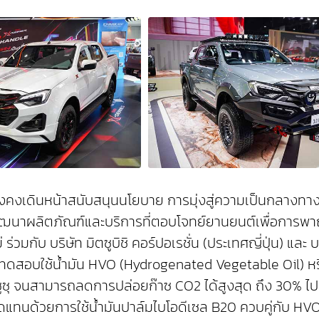
ยังคงเดินหน้าสนับสนุนนโยบาย การมุ่งสู่ความเป็นกลางทาง
ัฒนาผลิตภัณฑ์และบริการที่ตอบโจทย์ยานยนต์เพื่อการพาณ
มกับ บริษัท มิตซูบิชิ คอร์ปอเรชั่น (ประเทศญี่ปุ่น) และ 
ทดสอบใช้น้ำมัน HVO (Hydrogenated Vegetable Oil) หรื
ซุ จนสามารถลดการปล่อยก๊าซ CO2 ได้สูงสุด ถึง 30% ไปแ
านทดแทนด้วยการใช้น้ำมันปาล์มไบโอดีเซล B20 ควบคู่กับ 