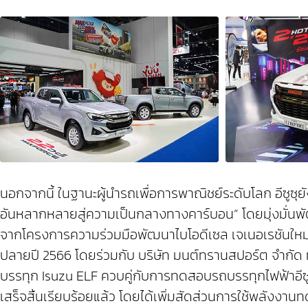
นอกจากนี้ ในฐานะผู้นำรถเพื่อการพาณิชย์ระดับโลก อีซูซุ
อันหลากหลายสู่ความเป็นกลางทางคาร์บอน” โดยมุ่งมั่นพ
จากโครงการความร่วมมือพัฒนาไบโอดีเซล เจเนอเรชันใหม่ ร่ว
ปลายปี 2566 โดยร่วมกับ บริษัท มนต์ทรานสปอร์ต จำกัด 
บรรทุก Isuzu ELF ควบคู่กับการทดสอบรถบรรทุกไฟฟ้าอีซู
เสร็จสิ้นเรียบร้อยแล้ว โดยได้เพิ่มสัดส่วนการใช้พลังง