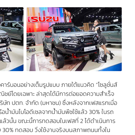
คาร์บอนอย่างเต็มรูปแบบ ภายใต้แนวคิด “โซลูชั่นส์
ิชย์โดยเฉพาะ ล่าสุดได้มีการต่อยอดความสำเร็จ
บริษัท ปตท. จำกัด (มหาชน) ซึ่งหลังจากเฟสแรกเมื่อ
อน้ำมันไบโอดีเซลจากน้ำมันพืชใช้แล้ว 30% ในรถ
ล้วนั้น ขณะนี้การทดสอบในเฟสที่ 2 ได้ดำเนินการ
HVO 30% ทดสอบ วิ่งใช้งานจริงบนสภาพถนนทั้งใน