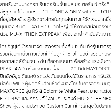
สำหรับงานบางกอก อินเตอร์เนชั่นแนล มอเตอร์โชว์ ครั้งที
อีซูซุ ภายใต้คอนเซปต์ “THE ONE & ONLY with YUU CHAN” ซ
ที่อยู่เคียงข้างผู้ใช้รถชาวไทยในทุกเส้นทางให้ชัดเจนมาก
มุมมอง 3 มิติบนจอ LED ขนาดใหญ่ ที่ให้ภาพเสมือนจริ
ด้วย MU-X “THE NEXT PEAK” เพื่อตอกย้ำคำมั่นสัญญาว่าอี
โดยอีซูซุได้นำรถมาจัดแสดงรวมทั้งสิ้น 15 คัน ทั้งรุ่นมา
รวมถึงอีกหนึ่งทางเลือกให้กับลูกค้าชาวไทยอย่างรถปิกอัพ
หลากสไตล์จำนวน 5 คัน ที่ออกแบบมาเพื่อสร้าง แรงบ
PEAK” 4WD ครั้งแรกกับเครื่องยนต์ 2.2 Ddi MAXFORCE ใน
ปิกอัพอีซูซุ ดีแมคซ์ รถแข่งต้นแบบที่จะใช้ในรายการ “
มือกับ WILD ผู้ผลิตชิ้นส่วนชื่อดังของไทยในการออกแ
MAXFORCE รุ่น RS สี Dolomite White Pearl มาตกแต่งเ
First PPV” และ รถยนต์นั่งอเนกประสงค์ MU-X “THE NEX
Show ผู้จัดงานประกวด Custom Car ที่ใหญ่ที่สุดในปร