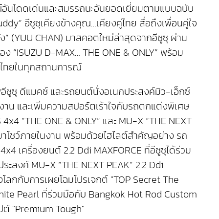
ักษณ์อันโดดเด่นและสมรรถนะอันยอดเยี่ยมตามแบบฉบับ
อีซูซุเคียงข้างคุณ…เคียงคู่ไทย สื่อถึงเพื่อนคู่ใจ
ูจัง” (YUU CHAN) มาสคอตใหม่ล่าสุดจากอีซูซุ ผ่าน
ียวของ “ISUZU D-MAX… THE ONE & ONLY” พร้อม
ชาวไทยในทุกสถานการณ์
ซูซุ ดีแมคซ์ และรถยนต์นั่งอเนกประสงค์มิว-เอ็กซ์
ยในงาน และเพิ่มความสปอร์ตเร้าใจกับรถตกแต่งพิเศษ
SS 4x4 “THE ONE & ONLY” และ MU-X “THE NEXT
ธ์มาโชว์ภายในงาน พร้อมด้วยไฮไลต์สำคัญอย่าง รถ
 เครื่องยนต์ 2.2 Ddi MAXFORCE ที่อีซูซุได้ร่วม
นกประสงค์ MU-X “THE NEXT PEAK” 2.2 Ddi
ของโลกกับการเผยโฉมโปรเจกต์ "TOP Secret The
ite Pearl ที่ร่วมมือกับ Bangkok Hot Rod Custom
ซปต์ "Premium Tough"