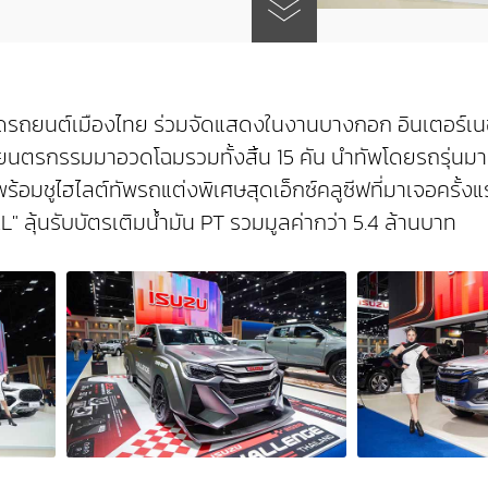
าดรถยนต์เมืองไทย ร่วมจัดแสดงในงานบางกอก อินเตอร์เนชั่น
รกรรมมาอวดโฉมรวมทั้งสิ้น 15 คัน นำทัพโดยรถรุ่นมาตร
์ พร้อมชูไฮไลต์ทัพรถแต่งพิเศษสุดเอ็กซ์คลูซีฟที่มาเจอคร
ุ้นรับบัตรเติมน้ำมัน PT รวมมูลค่ากว่า 5.4 ล้านบาท