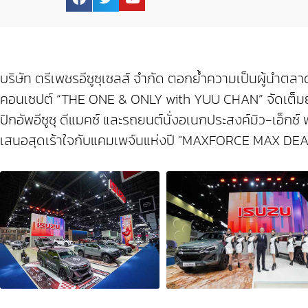
บริษัท ตรีเพชรอีซูซุเซลส์ จำกัด ตอกย้ำความเป็นผู้นำตล
คอนเซปต์ “THE ONE & ONLY with YUU CHAN” จัดเต็มยนต
ปิกอัพอีซูซุ ดีแมคซ์ และรถยนต์นั่งอเนกประสงค์มิว-เอ็กซ
เสนอสุดเร้าใจกับแคมเพจ์นแห่งปี "MAXFORCE MAX DEAL" ล