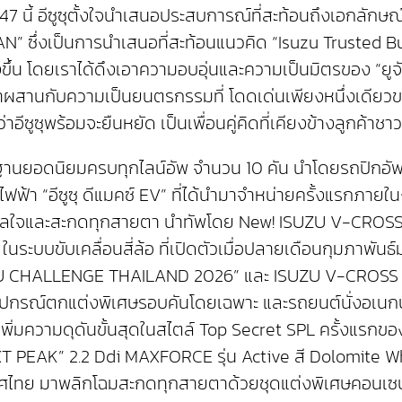
่ 47 นี้ อีซูซุตั้งใจนำเสนอประสบการณ์ที่สะท้อนถึงเอกล
ึ่งเป็นการนำเสนอที่สะท้อนแนวคิด “Isuzu Trusted Buddy” 
ยิ่งขึ้น โดยเราได้ดึงเอาความอบอุ่นและความเป็นมิตรของ “ย
งมาผสานกับความเป็นยนตรกรรมที่ โดดเด่นเพียงหนึ่งเด
ซูซุพร้อมจะยืนหยัด เป็นเพื่อนคู่คิดที่เคียงข้างลูกค้า
ตรฐานยอดนิยมครบทุกไลน์อัพ จำนวน 10 คัน นำโดยรถปิกอัพอี
ไฟฟ้า “อีซูซุ ดีแมคซ์ EV” ที่ได้นำมาจำหน่ายครั้งแรกภา
ันดาลใจและสะกดทุกสายตา นำทัพโดย New! ISUZU V-CRO
ระบบขับเคลื่อนสี่ล้อ ที่เปิดตัวเมื่อปลายเดือนกุมภาพัน
ISUZU CHALLENGE THAILAND 2026” และ ISUZU V-CROSS 4x4
บบอุปกรณ์ตกแต่งพิเศษรอบคันโดยเฉพาะ และรถยนต์นั่งอเ
พิ่มความดุดันขั้นสุดในสไตล์ Top Secret SPL ครั้งแรก
T PEAK” 2.2 Ddi MAXFORCE รุ่น Active สี Dolomite Wh
ะเทศไทย มาพลิกโฉมสะกดทุกสายตาด้วยชุดแต่งพิเศษคอนเ