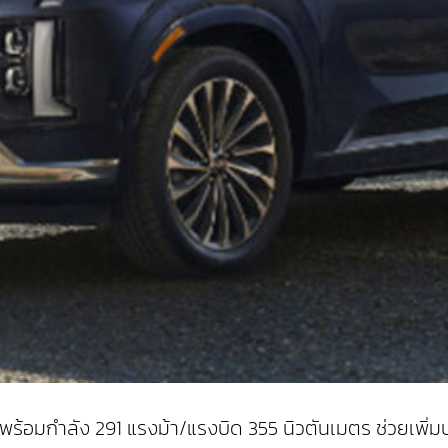
้อมกำลัง 291 แรงม้า/แรงบิด 355 นิวตันเมตร ช่วยเพิ่มประ