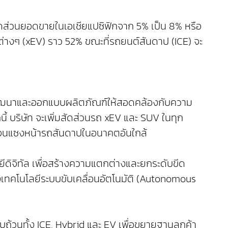
บสัดส่วนยอดขายในเอเชียแปซิฟิกจาก 5% เป็น 8% หรือ
างๆ (xEV) ราว 52% ขณะที่รถยนต์สันดาป (ICE) จะ
ารพัฒนาและออกแบบผลิตภัณฑ์ให้สอดคล้องกับความ
้ บริษัท จะเพิ่มสัดส่วนรถ xEV และ SUV ในทุก
ตจนแซงหน้ารถสันดาปในอนาคตอันใกล้
ดิจิทัล เพื่อสร้างความแตกต่างและยกระดับขีด
ทคโนโลยีระบบขับเคลื่อนอัตโนมัติ (Autonomous
รบถ้วนทั้ง ICE, Hybrid และ EV เพื่อขยายฐานลูกค้า