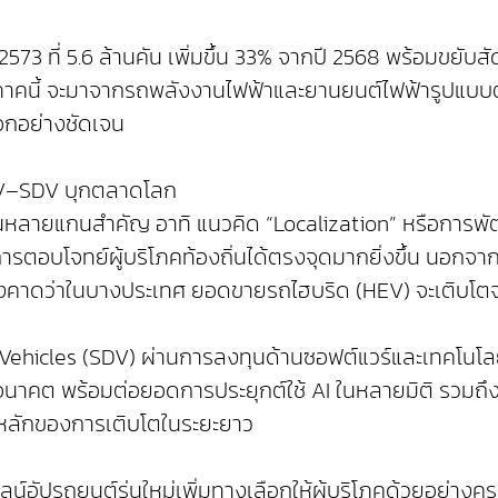
2573 ที่ 5.6 ล้านคัน เพิ่มขึ้น 33% จากปี 2568 พร้อมขยั
าคนี้ จะมาจากรถพลังงานไฟฟ้าและยานยนต์ไฟฟ้ารูปแบบต่
ือกอย่างชัดเจน
xEV–SDV บุกตลาดโลก
กผ่านหลายแกนสำคัญ อาทิ แนวคิด “Localization” หรือก
ตอบโจทย์ผู้บริโภคท้องถิ่นได้ตรงจุดมากยิ่งขึ้น นอกจากนี
ซึ่งคาดว่าในบางประเทศ ยอดขายรถไฮบริด (HEV) จะเติบโ
ehicles (SDV) ผ่านการลงทุนด้านซอฟต์แวร์และเทคโนโลยี
คต พร้อมต่อยอดการประยุกต์ใช้ AI ในหลายมิติ รวมถึงเ
่อนหลักของการเติบโตในระยะยาว
ลน์อัปรถยนต์รุ่นใหม่เพิ่มทางเลือกให้ผู้บริโภคด้วยอย่างค