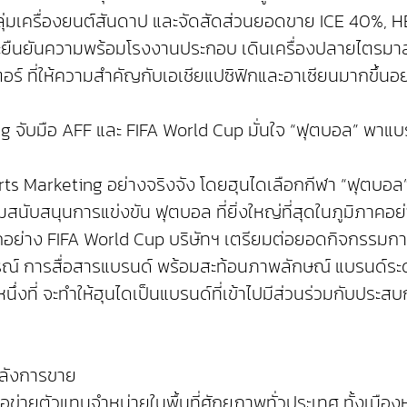
่มเครื่องยนต์สันดาป และจัดสัดส่วนยอดขาย ICE 40%, HE
ะยืนยันความพร้อมโรงงานประกอบ เดินเครื่องปลายไตรมาส 2 
ร์ ที่ให้ความสำคัญกับเอเชียแปซิฟิกและอาเซียนมากขึ้นอย
ng จับมือ AFF และ FIFA World Cup มั่นใจ “ฟุตบอล” พาแบ
rts Marketing อย่างจริงจัง โดยฮุนไดเลือกกีฬา “ฟุตบอล” 
สนับสนุนการแข่งขัน ฟุตบอล ที่ยิ่งใหญ่ที่สุดในภูมิภาคอ
อย่าง FIFA World Cup บริษัทฯ เตรียมต่อยอดกิจกรรมกา
ณ์ การสื่อสารแบรนด์ พร้อมสะท้อนภาพลักษณ์ แบรนด์ร
หนึ่งที่ จะทำให้ฮุนไดเป็นแบรนด์ที่เข้าไปมีส่วนร่วมกับประ
หลังการขาย
ข่ายตัวแทนจำหน่ายในพื้นที่ศักยภาพทั่วประเทศ ทั้งเมือ