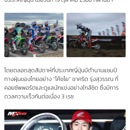
โดยตลอดสุดสัปดาห์ที่ประเทศญี่ปุ่นมีตำนานแชมป์
ทางฝุ่นของไทยอย่าง “โค้ชโย” ชาคริต รุ่งสุวรรณ ที่
คอยซัพพอร์ตและดูแลนักแข่งอย่างใกล้ชิด ซึ่งมีการ
ดวลความเร็วกันต่อเนื่อง 3 เรซ