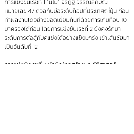
การแข่งขันเรซที่ 1 “นีโม่” จิรัฎฐ์ วรรณลักษณ์
หมายเลข 47 ดวลกับมือระดับท็อปที่ประเทศญี่ปุ่น ก่อน
ทำผลงานได้อย่างยอดเยี่ยมทันทีด้วยการเก็บท็อป 10
มาครองได้ก่อน โดยการแข่งขันเรซที่ 2 ยังคงรักษา
ระดับการต่อสู้กับคู่แข่งได้อย่างแข็งแกร่ง เข้าเส้นชัยมา
เป็นอันดับที่ 12
การแข่งขันเรซที่ 3 นักบิดไทยสร้างประวัติศาสตร์
ความเร็วปักหลักดวลความเร็วในกลุ่มนำ พร้อมกับขึ้น
มาเป็นอันดับที่ 1 ในการแข่งขันเพื่อลุ้นชัยชนะจนถึงช่วง
ปลายเกม ก่อนที่จะเข้าเส้นชัยเป็นอันดับที่ 2 โชว์ธงชาติ
ไทยในผลการแข่งขันศึกโมโตครอสในตำนาน ที่ดวลกัน
มาอย่างดุเดือดและยาวนานของประเทศญี่ปุ่น