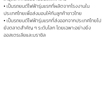
• เป็นรถยนต์ไฟฟ้ารุ่นแรกที่ผลิตจากโรงงานใน
ประเทศไทยเพื่อส่งมอบให้กับลูกค้าชาวไทย
• เป็นรถยนต์ไฟฟ้ารุ่นแรกที่ส่งออกจากประเทศไทยไป
ยังตลาดสำคัญ ๆ ระดับโลก โดยเฉพาะอย่างยิ่ง
ออสเตรเลียและบราซิล
นอกจากการสร้างคุณค่าให้กับอุตสาหกรรมยายนต์
ไทยในภาพใหญ่ GWM ORA Good Cat ยังสร้างเรื่อง
ราวอันน่าจดจำมากมายในใจผู้บริโภคชาวไทย ด้วย
ดีไซน์อันเป็นเอกลักษณ์ ไม่ว่าระยะเวลาจะผ่านไปนานกี่ปี
รถคันนี้ก็ยังคงโดดเด่นท่ามกลางรถยนต์คันอื่น ๆ และ
ดึงดูสายตาของผู้คนเสมือนได้ขับรถใหม่ในทุกวัน ยิ่ง
ไปกว่านั้น ช่วงระยะเวลา 4 ปีที่ผ่านมา GWM ORA
Good Cat ได้พิสูจน์ให้เห็นถึงคุณภาพ ความแช็งแกร่ง
และความปลอดภัย ผ่านเหตุการณ์จริงที่เป็นที่กล่าว