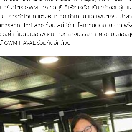
์ สโตร์ GWM เอก ชลบุรี ที่ให้การต้อนรับอย่างอบอุ่น และ
้วย การทำโดนัท แต่งหน้าเค้ก ทำเทียน และเพนต์กระเป๋าผ้
รม Bangsaen Heritage ซึ่งมีเสน่ห์ด้านโลเคชันติดชายหาด
ช่วงค่ำ กับดินเนอร์พิเศษท่ามกลางบรรยากาศเฉลิมฉลองสุดอ
ต์ GWM HAVAL ร่วมกันอีกด้วย