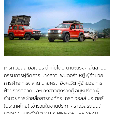
เกรท วอลล์ มอเตอร์ นำทีมโดย นายณรงค์ สีตลายน
กรรมการผู้จัดการ นางสาวแพนดอร่า หยู๋ ผู้อำนวย
การฝ่ายการตลาด นายศรุต อิงคะวัต ผู้อำนวยการ
ฝ่ายการตลาด และนางสาวศุภรางศุ์ อนุชปรีดา ผู้
อำนวยการฝ่ายสื่อสารองค์กร เกรท วอลล์ มอเตอร์
(ประเทศไทย) เข้าร่วมในงานประกาศรางวัลรถยนต์
ยอดเยี่ยมประจำปี “CAR & BIKE OF THE YEAR