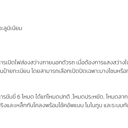
ะลูมิเนียม
การเปิดไฟส่องสว่างภายนอกตัวรถ เมื่อต้องการแสงสว่าง
่นป้ายทะเบียน โดยสามารถเลือกเปิดปิดเฉพาะบางโซนหรือ
ดการขับขี่ 6 โหมด ได้แก่โหมดปกติ ,โหมดประหยัด, โหมดล
สปริงและเหล็กกันโคลงพร้อมโช้คอัพแบบ โมโนทูบ และระบบ