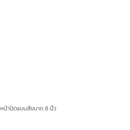
น้าปัดแบบสีขนาด 8 นิ้ว