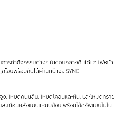
ในการทำกิจกรรมต่างๆ ในตอนกลางคืนได้แก่ ไฟหน้า
ทุกโซนพร้อมกันได้ผ่านหน้าจอ SYNC
ากจูง, โหมดถนนลื่น, โหมดโคลนและหิน, และโหมดทราย
กันสะเทือนหลังแบบแหนบซ้อน พร้อมโช้คอัพแบบโมโน