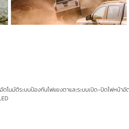
อัตโนมัติระบบป้องกันไฟแยงตาและระบบเปิด-ปิดไฟหน้าอัต
 LED