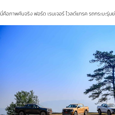
นี่คือภาพคันจริง ฟอร์ด เรนเจอร์ ไวลด์แทรค รถกระบะรุ่นย