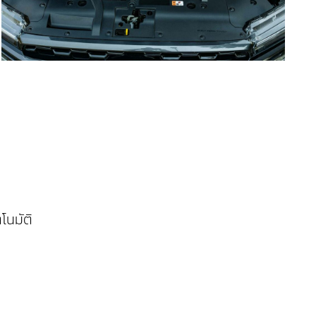
โนมัติ