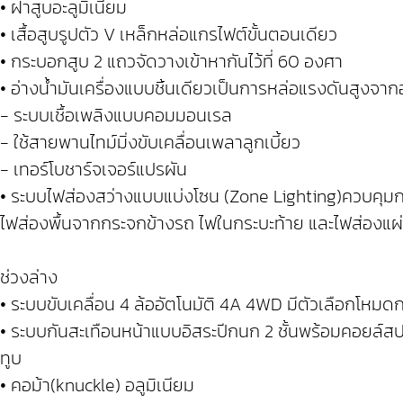
• ฝาสูบอะลูมิเนียม
• เสื้อสูบรูปตัว V เหล็กหล่อแกรไฟต์ขั้นตอนเดียว
• กระบอกสูบ 2 แถวจัดวางเข้าหากันไว้ที่ 60 องศา
• อ่างนํ้ามันเครื่องแบบชิ้นเดียวเป็นการหล่อแรงดันสูงจากอ
- ระบบเชื้อเพลิงแบบคอมมอนเรล
- ใช้สายพานไทม์มิ่งขับเคลื่อนเพลาลูกเบี้ยว
- เทอร์โบชาร์จเจอร์แปรผัน
• ระบบไฟส่องสว่างแบบแบ่งโซน (Zone Lighting)ควบคุม
ไฟส่องพื้นจากกระจกข้างรถ ไฟในกระบะท้าย และไฟส่องแผ
ช่วงล่าง
• ระบบขับเคลื่อน 4 ล้ออัตโนมัติ 4A 4WD มีตัวเลือกโหม
• ระบบกันสะเทือนหน้าแบบอิสระปีกนก 2 ชั้นพร้อมคอยล์
ทูบ
• คอม้า(knuckle) อลูมิเนียม