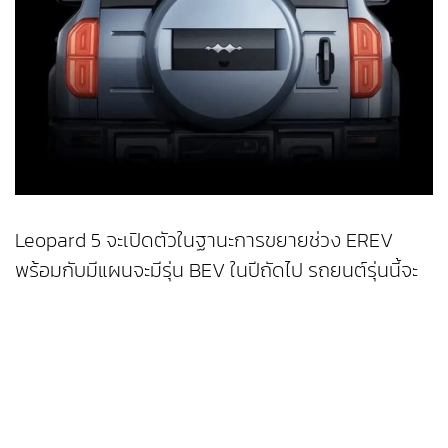
Leopard 5 จะเปิดตัวในฐานะการขยายช่วง EREV
พร้อมกับมีแผนจะมีรุ่น BEV ในปีถัดไป รถยนต์รุ่นนี้จะ
พัฒนาบนแพลตฟอร์มไฮบริด DM-o ของ BYD โดยมา
พร้อมกับมอเตอร์ไฟฟ้ากำลังเกิน 500 กิโลวัตต์ที่ขับ
เคลื่อน 4 ล้อ และสามารถเร่งความเร็วจาก 0-100
กิโลเมตรต่อชั่วโมง ภายในเวลา 4 วินาที