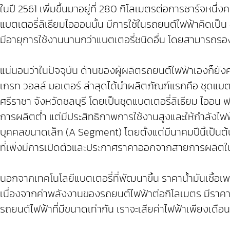
ในปี 2561 เพิ่มขึ้นมาอยู่ที่ 280 กิโลเมตรต่อการชาร์จหนึ่งค
แบตเตอรี่ลิเธียมไอออนนั้น มีการใช้ในรถยนต์ไฟฟ้าคิดเป็
มีอายุการใช้งานนานกว่าแบตเตอรี่ชนิดอื่น โดยสามารถรอง
แน่นอนว่าในปัจจุบัน ด้านของผู้ผลิตรถยนต์ไฟฟ้าเองก็ยั
เกรท วอลล์ มอเตอร์ ล่าสุดได้นำผลิตภัณฑ์แรกคือ ชุด
ศรีราชา จังหวัดชลบุรี โดยเป็นชุดแบตเตอรี่ลิเธียม ไออน 
การผลิตต่ำ แต่มีประสิทธิภาพการใช้งานสูงและให้กำลังไฟ
บุคคลขนาดเล็ก (A Segment) โดยตั้งแต่มีนาคมปีนี้เป็น
ที่เพิ่งมีการเปิดตัวและประกาศราคาออกจากสายการผลิตใน
นอกจากเทคโนโลยีแบตเตอรี่ที่พัฒนาขึ้น ราคาน้ำมันเชื้อเพ
เนื่องจากค่าพลังงานของรถยนต์ไฟฟ้าต่อกิโลเมตร มีราคาถู
รถยนต์ไฟฟ้าที่มีขนาดเท่ากัน เราจะเสียค่าไฟฟ้าเพียงเดือนล