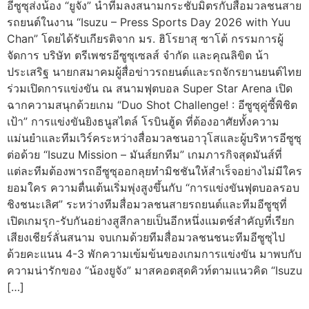
อีซูซุส่งน้อง “ยูจัง” นำทีมลงสนามกระชับมิตรกับสื่อมวลชนสาย
รถยนต์ในงาน “Isuzu – Press Sports Day 2026 with Yuu
Chan” โดยได้รับเกียรติจาก มร. ฮิโรยาสุ ซาโต้ กรรมการผู้
จัดการ บริษัท ตรีเพชรอีซูซุเซลส์ จำกัด และคุณลิขิต น้า
ประเสริฐ นายกสมาคมผู้สื่อข่าวรถยนต์และรถจักรยานยนต์ไทย
ร่วมเปิดการแข่งขัน ณ สนามฟุตบอล Super Star Arena เปิด
ฉากความสนุกด้วยเกม “Duo Shot Challenge! : อีซูซุคู่ซี้พิชิต
เป้า” การแข่งขันยิงธนูสไตล์ โรบินฮู้ด ที่ต้องอาศัยทั้งความ
แม่นยำและทีมเวิร์คระหว่างสื่อมวลชนอาวุโสและผู้บริหารอีซูซุ
ต่อด้วย “Isuzu Mission – มันส์ยกทีม” เกมภารกิจสุดมันส์ที่
แต่ละทีมต้องพารถอีซูซุออกลุยทำมิชชันให้สำเร็จอย่างไม่มีใคร
ยอมใคร ความตื่นเต้นเริ่มพุ่งสูงขึ้นกับ “การแข่งขันฟุตบอลรอบ
ชิงชนะเลิศ” ระหว่างทีมสื่อมวลชนสายรถยนต์และทีมอีซูซุที่
เปิดเกมรุก-รับกันอย่างสูสีกลายเป็นอีกหนึ่งแมตช์สำคัญที่เรียก
เสียงเชียร์ลั่นสนาม จบเกมด้วยทีมสื่อมวลชนชนะทีมอีซูซุไป
ด้วยคะแนน 4-3 พักความเข้มข้นของเกมการแข่งขัน มาพบกับ
ความน่ารักของ “น้องยูจัง” มาสคอตสุดคิวท์ตามแนวคิด “Isuzu
[…]