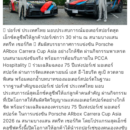
 ปอร์เช่ ประเทศไทย มอบประสบการณ์มอเตอร์สปอร์ตสุด
เอ็กซ์คลูซีฟให้ลูกค้าปอร์เช่กว่า 30 ท่าน ณ สนามบางแสน
สตรีท เซอร์กิต  สัมผัสบรรยากาศการแข่งขัน Porsche
ARbox Carrera Cup Asia อย่างใกล้ชิด ผ่านกิจกรรมพาเหรด
บนสนามแข่งขันจริง พร้อมการต้อนรับภายใน PCCA
Hospitality  ร่วมเฉลิมฉลอง 75 ปีแห่งปอร์เช่ มอเตอร์
สปอร์ต ผ่านการจัดแสดงคาเยนน์ เอส อี-ไฮบริด คูเป้ ลวดลาย
พิเศษ พร้อมตอกย้ำบทบาทของมอเตอร์สปอร์ตในฐานะ
รากฐานสำคัญของปอร์เช่ ปอร์เช่ ประเทศไทย มอบ
ประสบการณ์สุดเอ็กซ์คลูซีฟให้แก่ลูกค้าคนสำคัญ ผ่านกิจกรรม
ที่เปิดโอกาสให้สัมผัสจิตวิญญาณแห่งมอเตอร์สปอร์ตอย่างใกล้
ชิด พร้อมร่วมเฉลิมฉลองครบรอบ 75 ปีแห่งปอร์เช่ มอเตอร์
สปอร์ต ในการแข่งขัน Porsche ARbox Carrera Cup Asia
2026 ณ สนามบางแสน สตรีท เซอร์กิต โดยโปรแกรมสุดเอ็กซ์
คลูซีฟครั้งนี้เปิดโอกาสให้ลูกค้าได้นำรถปอร์เช่ของตนเองลงขับ