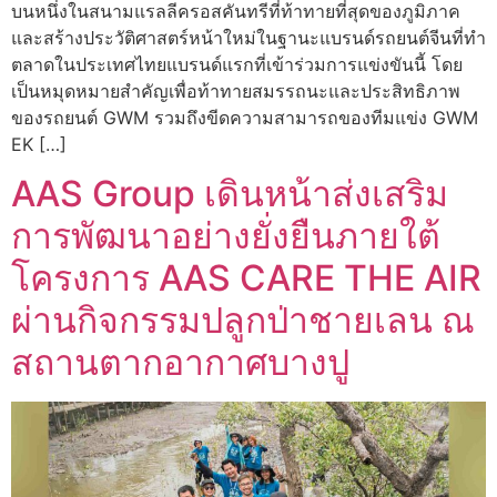
บนหนึ่งในสนามแรลลีครอสคันทรีที่ท้าทายที่สุดของภูมิภาค
และสร้างประวัติศาสตร์หน้าใหม่ในฐานะแบรนด์รถยนต์จีนที่ทำ
ตลาดในประเทศไทยแบรนด์แรกที่เข้าร่วมการแข่งขันนี้ โดย
เป็นหมุดหมายสำคัญเพื่อท้าทายสมรรถนะและประสิทธิภาพ
ของรถยนต์ GWM รวมถึงขีดความสามารถของทีมแข่ง GWM
EK […]
AAS Group เดินหน้าส่งเสริม
การพัฒนาอย่างยั่งยืนภายใต้
โครงการ AAS CARE THE AIR
ผ่านกิจกรรมปลูกป่าชายเลน ณ
สถานตากอากาศบางปู