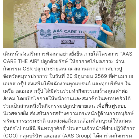
เดินหน้าส่งเสริมการพัฒนาอย่างยั่งยืน ภายใต้โครงการ “AAS
CARE THE AIR” ปลูกด้วยรักษ์ ให้อากาศไร้มลภาวะ ผ่าน
กิจกรรม CSR ปลูกป่าชายเลน ณ สถานตากอากาศบางปู
จังหวัดสมุทรปราการ ในวันที่ 20 มิถุนายน 2569 ที่ผ่านมา เอ
เอเอส กรุ๊ป ส่งเสริมให้พนักงานทุกแบรนด์ และทุกบริษัทฯ ใน
เครือ เอเอเอส กรุ๊ป ได้มีส่วนร่วมทำกิจกรรมสร้างคุณค่าต่อ
สังคม โดยเปิดโอกาสให้พนักงานและสมาชิกในครอบครัวได้
ร่วมเป็นส่วนหนึ่งในกิจกรรมปลูกป่าชายเลน เพื่อฟื้นฟูระบบ
นิเวศชายฝั่ง ส่งเสริมการสร้างความตระหนักรู้ด้านการอนุรักษ์
ทรัพยากรธรรมชาติ และส่งต่อสิ่งแวดล้อมที่สมบูรณ์ให้แก่คน
รุ่นต่อไป กมลินี อินทรภูวศักดิ์ ประธานเจ้าหน้าที่ฝ่ายปฏิบัติการ
(COO) กลุ่มบริษัท เอเอเอส (AAS Group) ได้มาร่วมกิจกรรม