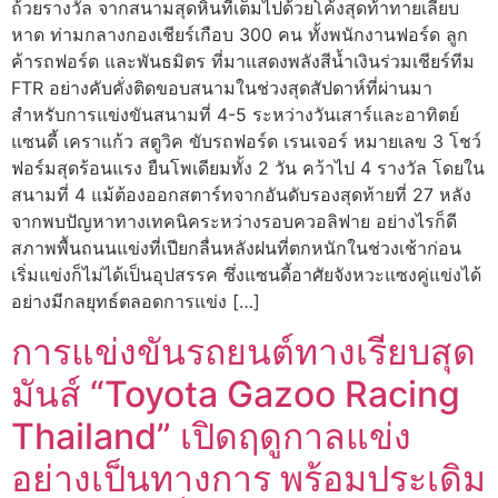
ถ้วยรางวัล จากสนามสุดหินที่เต็มไปด้วยโค้งสุดท้าทายเลียบ
หาด ท่ามกลางกองเชียร์เกือบ 300 คน ทั้งพนักงานฟอร์ด ลูก
ค้ารถฟอร์ด และพันธมิตร ที่มาแสดงพลังสีน้ำเงินร่วมเชียร์ทีม
FTR อย่างคับคั่งติดขอบสนามในช่วงสุดสัปดาห์ที่ผ่านมา
สำหรับการแข่งขันสนามที่ 4-5 ระหว่างวันเสาร์และอาทิตย์
แซนดี้ เคราแก้ว สตูวิค ขับรถฟอร์ด เรนเจอร์ หมายเลข 3 โชว์
ฟอร์มสุดร้อนแรง ยืนโพเดียมทั้ง 2 วัน คว้าไป 4 รางวัล โดยใน
สนามที่ 4 แม้ต้องออกสตาร์ทจากอันดับรองสุดท้ายที่ 27 หลัง
จากพบปัญหาทางเทคนิคระหว่างรอบควอลิฟาย อย่างไรก็ดี
สภาพพื้นถนนแข่งที่เปียกลื่นหลังฝนที่ตกหนักในช่วงเช้าก่อน
เริ่มแข่งก็ไม่ได้เป็นอุปสรรค ซึ่งแซนดี้อาศัยจังหวะแซงคู่แข่งได้
อย่างมีกลยุทธ์ตลอดการแข่ง […]
การแข่งขันรถยนต์ทางเรียบสุด
มันส์ “Toyota Gazoo Racing
Thailand” เปิดฤดูกาลแข่ง
อย่างเป็นทางการ พร้อมประเดิม