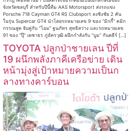
จังหวัดชลบุรี สำหรับปีนี้ทีม AAS Motorsport ส่งรถแข่ง
Porsche 718 Cayman GT4 RS Clubsport ลงชิงชัย 2 คัน
ในรุ่น Supercar GT4 นำโดยรถหมายเลข 9 ของ “มิกกี้” คมิก
กรรณสูต จับคู่กับ “โอม” ฐนภัทร สุทธิสว่าง และรถหมายเลข
91 ของ “ปุ๊” เดชาธร ภู่อัครวุฒิ ผนึกกำลังกับ “บูม” กันตธีร์ […]
TOYOTA ปลูกป่าชายเลน ปีที่
19 ผนึกพลังภาคีเครือข่าย เดิน
หน้ามุ่งสู่เป้าหมายความเป็นก
ลางทางคาร์บอน