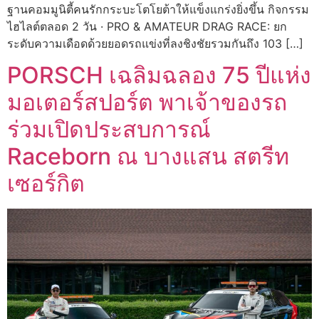
ฐานคอมมูนิตี้คนรักกระบะโตโยต้าให้แข็งแกร่งยิ่งขึ้น กิจกรรม
ไฮไลต์ตลอด 2 วัน · PRO & AMATEUR DRAG RACE: ยก
ระดับความเดือดด้วยยอดรถแข่งที่ลงชิงชัยรวมกันถึง 103 […]
PORSCH เฉลิมฉลอง 75 ปีแห่ง
มอเตอร์สปอร์ต พาเจ้าของรถ
ร่วมเปิดประสบการณ์
Raceborn ณ บางแสน สตรีท
เซอร์กิต