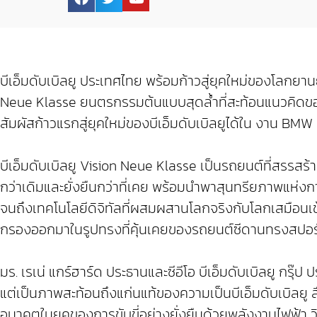
บีเอ็มดับเบิลยู ประเทศไทย พร้อมก้าวสู่ยุคใหม่ของโลกยาน
Neue Klasse ยนตรกรรมต้นแบบสุดล้ำที่สะท้อนแนวคิดของนว
สัมผัสก้าวแรกสู่ยุคใหม่ของบีเอ็มดับเบิลยูได้ใน งาน BMW 
บีเอ็มดับเบิลยู Vision Neue Klasse เป็นรถยนต์ที่สรรสร
กว่าเดิมและยั่งยืนกว่าที่เคย พร้อมนำพาสุนทรียภาพแห่งการข
จนถึงเทคโนโลยีดิจิทัลที่ผสมผสานโลกจริงกับโลกเสมือนเข้
กรองออกมาในรูปทรงที่คุ้นเคยของรถยนต์ซีดานทรงสปอร์
มร. เรเน่ แกร์ฮาร์ด ประธานและซีอีโอ บีเอ็มดับเบิลยู กรุ
แต่เป็นภาพสะท้อนถึงแก่นแท้ของความเป็นบีเอ็มดับเบิลย
อนาคตในยุคของการขับขี่อย่างยั่งยืนด้วยพลังงานไฟฟ้า วิสั