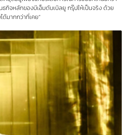
กิจหลักของบีเอ็มดับเบิลยู กรุ๊ปให้เป็นจริง ด้วย
ด้มากกว่าที่เคย”