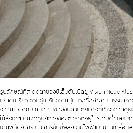
รูปลักษณ์ที่สะดุดตาของบีเอ็มดับเบิลยู Vision Neue Kl
ปราดเปรียว ควบคู่ไปกับความนุ่มนวลที่สง่างาม บรรยากาศท
งอ่อนๆ ตัดกับโทนสีเข้มของชิ้นส่วนตกแต่งที่ทำจากวัส
ให้สังเกตเห็นจุดศูนย์ถ่วงของตัวรถที่อยู่ในระดับต่ำ เสร
เต็มพิกัดจากระบบ การขับขี่พลังงานไฟฟ้าแบบขับเคลื่อนสี่