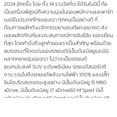
2024 อีกครั้ง โดย ทั้ง 14 รางวัลที่เราได้รับในปีนี้ ถือ
เป็นเครื่องพิสูจน์ถึงความมุ่งมั่นของพนักงานและพาร์ท
เนอร์ในประเทศไทยของเรา ทุกคนเป็นอย่างดี ที่
ต้องการผลักดันนวัตกรรมยานยนต์แห่งอนาคต ส่ง
มอบผลิตภัณฑ์และประสบการณ์การขับขี่อัน ยอดเยี่ยม
ที่สุด โดยคำนึงถึงลูกค้าของเราเป็นสำคัญ พร้อมด้วย
สมรรถนะที่โดดเด่นของรถยนต์บีเอ็มดับเบิลยูและมินิ
หลากหลายรุ่นของเรา ไม่ว่าจะเป็นรถยนต์
อเนกประสงค์ SUV ระดับพรีเมียม รถยนต์สปอร์ตซี
ดาน รวมไปถึงรถยนต์พลังงานไฟฟ้า 100% และปลั๊ก
อินไฮบริดสมรรถนะสูงอย่าง บีเอ็มดับเบิลยู i5 M60
xDrive, บีเอ็มดับเบิลยู i7 xDrive60 M Sport บีเอ็
มดับเบิลยู iX xDrive40 Sport และบีเอ็มดับเบิลยู X5
xDrive50e M Sport ถือเป็นหลักฐานที่ยืนยันถึงความ
สำเร็จที่เราได้รับ ทั้งนี้ บีเอ็มดับเบิลยู กรุ๊ป ประเทศไทย