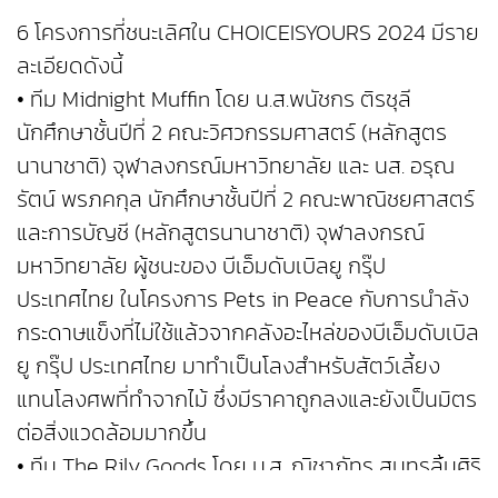
6 โครงการที่ชนะเลิศใน CHOICEISYOURS 2024 มีราย
ละเอียดดังนี้
• ทีม Midnight Muffin โดย น.ส.พนัชกร ติรชุลี
นักศึกษาชั้นปีที่ 2 คณะวิศวกรรมศาสตร์ (หลักสูตร
นานาชาติ) จุฬาลงกรณ์มหาวิทยาลัย และ นส. อรุณ
รัตน์ พรภคกุล นักศึกษาชั้นปีที่ 2 คณะพาณิชยศาสตร์
และการบัญชี (หลักสูตรนานาชาติ) จุฬาลงกรณ์
มหาวิทยาลัย ผู้ชนะของ บีเอ็มดับเบิลยู กรุ๊ป
ประเทศไทย ในโครงการ Pets in Peace กับการนำลัง
กระดาษแข็งที่ไม่ใช้แล้วจากคลังอะไหล่ของบีเอ็มดับเบิล
ยู กรุ๊ป ประเทศไทย มาทำเป็นโลงสำหรับสัตว์เลี้ยง
แทนโลงศพที่ทำจากไม้ ซึ่งมีราคาถูกลงและยังเป็นมิตร
ต่อสิ่งแวดล้อมมากขึ้น
• ทีม The Rily Goods โดย น.ส. ณิชาภัทร สุนทรลิ้มศิริ