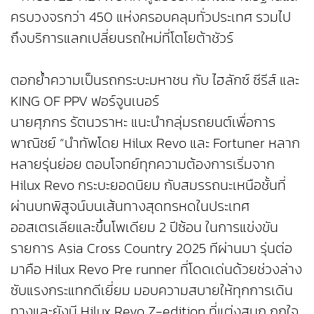
ครบวงจรกว่า 450 แห่งครอบคลุมทั่วประเทศ รวมไป
ถึงบริการแลกเปลี่ยนรถใหม่ที่โตโยต้าชัวร์
ตอกย้ำความเป็นรถกระบะมหาชน กับ ไฮลักซ์ ซีรีส์ และ
KING OF PPV ฟอร์จูนเนอร์
นายศุภกร รัตนวราหะ แนะนำกลุ่มรถยนต์เพื่อการ
พาณิชย์ “นำทัพโดย Hilux Revo และ Fortuner หลาก
หลายรุ่นย่อย ตอบโจทย์ทุกความต้องการเริ่มจาก
Hilux Revo กระบะยอดนิยม กับสมรรถนะเหนือชั้นที่
ผ่านบทพิสูจน์บนเส้นทางสุดทรหดในประเทศ
ออสเตรเลียและขึ้นโพเดียม 2 ปีซ้อน ในการแข่งขัน
รายการ Asia Cross Country 2025 ทีผ่านมา รุ่นต่อ
มาคือ Hilux Revo Pre runner ที่โดดเด่นด้วยช่วงล่าง
ซับแรงกระแทกดีเยี่ยม มอบความสบายให้ทุกการเดิน
ทางและยังมี Hilux Revo Z-edition ที่แต่งสนุก ถูกใจ