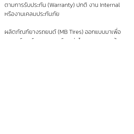
ตามการรับประกัน (Warranty) ปกติ งาน Internal
หรืองานเคลมประกันภัย
ผลิตภัณฑ์ยางรถยนต์ (MB Tires) ออกแบบมาเพื่อ
รถยนต์เมอร์เซเดส-เบนซ์ ทุกรุ่นโดยเฉพาะ มาพร้อม
การยึดเกาะถนนที่เสถียรและมีประสิทธิภาพในทุกสภาพ
อากาศ ด้วยวัสดุที่มีคุณภาพและมีลักษณะแรงต้านการ
หมุนของล้อที่ต่ำ ทำให้การขับเคลื่อนของรถยนต์เป็นไป
อย่างสะดวกสบาย พร้อมยกระดับความปลอดภัยในทุก
เส้นทางของการขับขี่และการโดยสาร
สำหรับเงื่อนไขและรายละเอียดเพิ่มเติมของการใช้บัตร
กำนัลผลิตภัณฑ์ยางรถยนต์ (MB Tires) มีดังนี้
• บัตรกำนัลสามารถใช้ได้ในการเข้ารับบริการระหว่าง
วันที่ 16 กุมภาพันธ์ 2567 – 31 ธันวาคม 2567 ณ ศูนย์