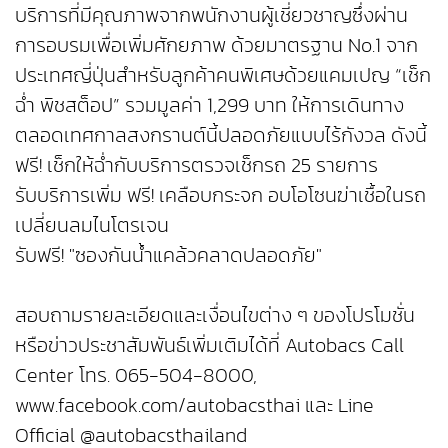
บริการที่มีคุณภาพจากพนักงานผู้เชี่ยวชาญซึ่งผ่าน
การอบรมเพื่อเพิ่มศักยภาพ ด้วยมาตรฐาน No.1 จาก
ประเทศญี่ปุ่นสำหรับลูกค้าคนพิเศษด้วยแคมเปญ “เช็ก
ฉ่ำ พิชสต็อป” รวมมูลค่า 1,299 บาท ให้การเดินทาง
ตลอดเทศกาลสงกรานต์นี้ปลอดภัยแบบไร้กังวล ดังนี้
ฟรี! เช็กให้ฉ่ำกับบริการตรวจเช็กรถ 25 รายการ
รับบริการเพิ่ม ฟรี! เคลือบกระจก อบโอโซนฆ่าเชื้อในรถ
เปลี่ยนลมไนโตรเจน
รับฟรี! "ซองกันน้ำแคล้วคลาดปลอดภัย"
สอบถามรายละเอียดและเงื่อนไขต่าง ๆ ของโปรโมชั่น
หรือข่าวประชาสัมพันธ์เพิ่มเติมได้ที่ Autobacs Call
Center โทร. 065-504-8000,
www.facebook.com/autobacsthai และ Line
Official @autobacsthailand