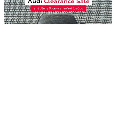
นอกจากนี้ยังมีขบวนรถผู้บริหาร รถทดลองขับ ไมล์