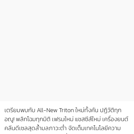
เตรียมพบกับ All-New Triton ใหม่ทั้งคัน ปฏิวัติทุก
อณู! พลิกโฉมทุกมิติ เฟรมใหม่ แชสซีส์ใหม่ เครื่องยนต์
คลีนดีเซลสุดล้ำมลภาวะต่ำ จัดเต็มเทคโนโลยีความ