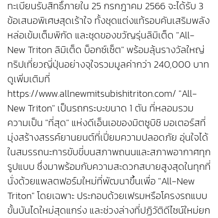
ทะเบียนรับสิทธิ์ภายใน 25 กรกฎาคม 2566 จะได้รับ 3
ข้อเสนอพิเศษสุดเร้าใจ ทั้งชุดแต่งแท้รอบคันเสริมพลัง
หล่อเข้มเต็มพิกัด และชุดของขวัญรุ่นลิมิเต็ด "All-
New Triton ลิมิเต็ด บ็อกซ์เซ็ต" พร้อมลุ้นรางวัลใหญ่
ทริปเที่ยวญี่ปุ่นอย่างจุใจรวมมูลค่ากว่า 240,000 บาท
ดูเพิ่มเติมที่
https://www.allnewmitsubishitriton.com/ "All-
New Triton" เป็นรถกระบะขนาด 1 ตัน ที่หลอมรวม
ความเป็น "ที่สุด" แห่งดีเอ็นเอของมิตซูบิชิ มอเตอร์สที่
มุ่งสร้างสรรค์ยานยนต์ที่เปี่ยมความปลอดภัย อุ่นใจได้
ในสมรรถนะการขับขี่บนสภาพถนนและสภาพอากาศทุก
รูปแบบ ซึ่งมาพร้อมกับความสะดวกสบายสูงสุดในทุกที่
นั่งด้วยแพลตฟอร์มใหม่ที่พัฒนาขึ้นเพื่อ "All-New
Triton" โดยเฉพาะ ประกอบด้วยเฟรมหรือโครงรถแบบ
ขั้นบันไดใหม่สุดแกร่ง และช่วงล่างที่ปฏิวัติดีไซน์ใหม่ยก