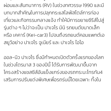
ผ่อนและสันทนาการ (RV) ในช่วงทศวรรษ 1990 และมี
บทบาทสำคัญในการปลุกกระแสไลฟ์สไตล์การท่อง
เที่ยวและกิจกรรมกลางแจ้ง ทำให้มีการขยายซีรีส์ไปสู่
รุ่นต่าง ๆ ไม่ว่าจะเป็น ปาเจโร มินิ รถยนต์ขนาดเล็ก
หรือ เคคาร์ (Kei-car3) ไปจนถึงรถยนต์คอมแพกต์เอ
สยูวีอย่าง ปาเจโร จูเนียร์ และ ปาเจโร ไอโอ
ออล-นิว ปาเจโร ซึ่งมีกำหนดเปิดตัวครั้งแรกของโลก
ในช่วงไตรมาส 3 ของปีนี้ ได้รับการพัฒนาขึ้นจาก
โครงสร้างแชสซีส์อันแข็งแกร่งของรถกระบะไทรทัน4
เสริมการปรับแต่งพิเศษเพื่อรถรุ่นนี้โดยเฉพาะ ทั้งใน
ส่วนของห้องโดยสาร และระบบกันสะเทือนด้านหน้าและ
ด้านหลัง ที่ไม่เพียงมอบสมรรถนะการขับขี่แบบออฟ
โรดที่ยอดเยี่ยมเท่านั้น