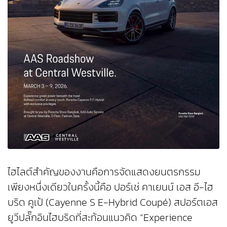
ไฮไลต์สำคัญของงานคือการจัดแสดงยนตรกรรม
เพียงหนึ่งเดียวในครั้งนี้คือ ปอร์เช่ คาเยนน์ เอส อี-ไฮ
บริด คูเป้ (Cayenne S E-Hybrid Coupé) สปอร์ตเอส
ยูวีปลั๊กอินไฮบริดที่สะท้อนแนวคิด “Experience