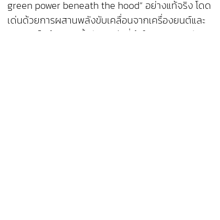
green power beneath the hood” อย่างแท้จริง โดด
เด่นด้วยการผสานพลังขับเคลื่อนจากเครื่องยนต์และ
มอเตอร์ไฟฟ้า มอบทั้งอัตราเร่งที่เร้าใจตามแบบฉบับ
ปอร์เช่ พร้อมประสิทธิภาพการใช้พลังงานที่ชาญฉลาด
เหมาะสำหรับการใช้งานทั้งในชีวิตประจำวันและการเดิน
ทางระยะไกลอย่างเหนือระดับ อัดแน่นด้วยความคุ้มค่า
พร้อมส่งมอบในทันที และรับสิทธิประโยชน์สุดพิเศษ
ได้แก่ หมวกปอร์เช่โมบิล1, ร่มจากปอร์เช่โมบิล1, กระเป๋า
ปอร์เช่โมบิล1 และ ปอร์เช่ Wristlet Bag เมื่อจองภายใน
งาน
เอเอเอสฯ ยังคงยึดมั่นในมาตรฐานการบริการหลังการ
ขายระดับสากล ด้วยทีมวิศวกรที่ผ่านการรับรองจาก
โรงงานผู้ผลิต และกระบวนการดูแลรถยนต์ตาม
มาตรฐานเดียวกับประเทศเยอรมนี ตอกย้ำปรัชญาการ