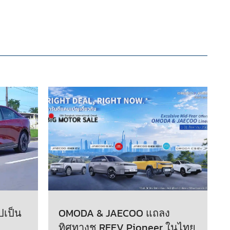
ปเป็น
OMODA & JAECOO แถลง
ทิศทางชู REEV Pioneer ในไทย