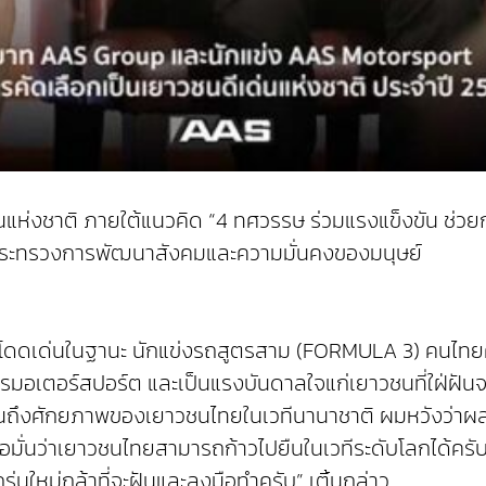
นแห่งชาติ ภายใต้แนวคิด “4 ทศวรรษ ร่วมแรงแข็งขัน ช่วยก
 ณ กระทรวงการพัฒนาสังคมและความมั่นคงของมนุษย์
ลงานโดดเด่นในฐานะ นักแข่งรถสูตรสาม (FORMULA 3) คนไ
รมอเตอร์สปอร์ต และเป็นแรงบันดาลใจแก่เยาวชนที่ใฝ่ฝันจ
อนให้เห็นถึงศักยภาพของเยาวชนไทยในเวทีนานาชาติ ผมหวั
เชื่อมั่นว่าเยาวชนไทยสามารถก้าวไปยืนในเวทีระดับโลกได้ครับ
ุ่นใหม่กล้าที่จะฝันและลงมือทำครับ” เติ้นกล่าว