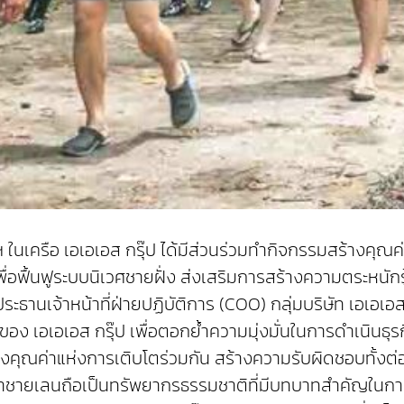
ทฯ ในเครือ เอเอเอส กรุ๊ป ได้มีส่วนร่วมทำกิจกรรมสร้างค
ื่อฟื้นฟูระบบนิเวศชายฝั่ง ส่งเสริมการสร้างความตระหนักร
ิ์ ประธานเจ้าหน้าที่ฝ่ายปฏิบัติการ (COO) กลุ่มบริษัท เอ
ัศน์ของ เอเอเอส กรุ๊ป เพื่อตอกย้ำความมุ่งมั่นในการดำเนิน
ุณค่าแห่งการเติบโตร่วมกัน สร้างความรับผิดชอบทั้งต่อสั
่งป่าชายเลนถือเป็นทรัพยากรธรรมชาติที่มีบทบาทสำคัญในก