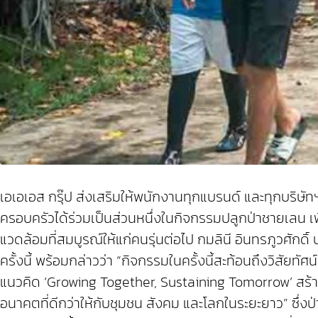
เอเอเอส กรุ๊ป ส่งเสริมให้พนักงานทุกแบรนด์ และทุกบริษั
ครอบครัวได้ร่วมเป็นส่วนหนึ่งในกิจกรรมปลูกป่าชายเลน เพ
แวดล้อมที่สมบูรณ์ให้แก่คนรุ่นต่อไป กมลินี อินทรภูวศักด
ครั้งนี้ พร้อมกล่าวว่า “กิจกรรมในครั้งนี้สะท้อนถึงวิสัยท
แนวคิด ‘Growing Together, Sustaining Tomorrow’ สร้างค
อนาคตที่ดีกว่าให้กับชุมชน สังคม และโลกในระยะยาว” ซึ