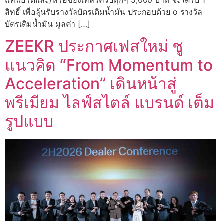
แท้ฟอร์ดและ/หรือของเหลวครบทุกๆ 5,000 บาท จะได้รับ 1
สิทธิ์ เพื่อลุ้นรับรางวัลบัตรเติมน้ำมัน ประกอบด้วย o รางวัล
บัตรเติมน้ำมัน มูลค่า […]
ZEEKR ประกาศเฟสใหม่ ชู
แนวคิด “From Momentum to
Acceleration” เดินหน้าสู่
พรีเมียม ไลฟ์สไตล์ แบรนด์ เต็ม
รูปแบบ