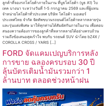
ลูกค้าที่จองรถโตโยต้าภายในงาน ที่บูธโตโยต้า (บูธ A1) ไบ
เทค บางนา ระหว่างวันที่ 1-5 กรกฏาคม 2569 และที่ผู้แทน
จำหน่ายโตโยต้าทั่วประเทศ บริษัท โตโยต้า มอเตอร์
ประเทศไทย จำกัด จัดทัพขบวนรถยนต์โตโยต้าหลากหลายรุ่น
และรุ่นแต่งพิเศษ มาให้ทุกท่านได้สัมผัสกันภายในงาน เพื่อตอบ
สนองความต้องการของลูกค้าที่หลากหลายได้อย่างครบถ้วน
รวมถึงข้อเสนอสุดเร้าใจ พบกับ รถยนต์ SUV นำโดย bZ4X /
COROLLA CROSS / YARIS […]
FORD จัดแคมเปญบริการหลัง
การขาย ฉลองครบรอบ 30 ปี
ลุ้นบัตรเติมน้ำมันรวมกว่า 1
ล้านบาท ตลอดช่วงหน้าฝน