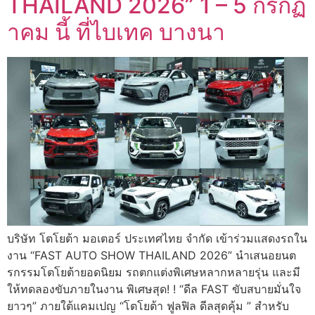
THAILAND 2026” 1 – 5 กรกฏ
าคม นี้ ที่ไบเทค บางนา
บริษัท โตโยต้า มอเตอร์ ประเทศไทย จำกัด เข้าร่วมแสดงรถใน
งาน “FAST AUTO SHOW THAILAND 2026” นำเสนอยนต
รกรรมโตโยต้ายอดนิยม รถตกแต่งพิเศษหลากหลายรุ่น และมี
ให้ทดลองขับภายในงาน พิเศษสุด! ! “ดีล FAST ขับสบายมั่นใจ
ยาวๆ” ภายใต้แคมเปญ “โตโยต้า ฟูลฟิล ดีลสุดคุ้ม ” สำหรับ