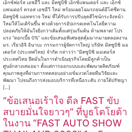
เอ็กซ์ฟอร์ส เอชอีวี และ มิตซูบิชิ เอ็กซ์แพนเดอร์ และ เอ็กซ์
แพนเดอร์ ครอส เอชอีวี ใหม่ พร้อมเผยโฉมรถยนต์อีโค่ซีดาน
มิตซูบิชิ แอททราจ ใหม่ ที่ได้รับการปรับลุคดีไซน์กระจังหน้า
ใหม่ให้โมเดิร์นขึ้น พ่วงด้วยการอัปเกรดเทคโนโลยีความ
ปลอดภัยให้มั่นใจยิ่งกว่าเดิมตั้งแต่รุ่นเริ่มต้น ห้ามพลาด! โปร
แรง “ดอกเบี้ย 0%” และข้อเสนอพิเศษสุดคุ้มมากมายตลอดงาน
มร. เรียวอิจิ อินาบะ กรรมการผู้จัดการใหญ่ บริษัท มิตซูบิชิ มอ
เตอร์ส (ประเทศไทย) จำกัด กล่าวว่า “มิตซูบิชิ มอเตอร์ส
ประเทศไทย ยึดมั่นในการดำเนินธุรกิจโดยมีลูกค้าเป็น
ศูนย์กลางเสมอมา ตั้งแต่การออกแบบและพัฒนาผลิตภัณฑ์
คุณภาพสูงที่ผ่านการทดสอบอย่างเข้มงวดโดยทีมวิจัยและ
พัฒนา ไปจนถึงการส่งมอบบริการที่เหนือระดับ ภายใต้ปรัชญา
[…]
“ข้อเสนอเร้าใจ ดีล FAST ขับ
สบายมั่นใจยาวๆ” ที่บูธโตโยต้า
ในงาน “FAST AUTO SHOW