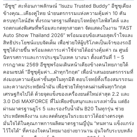
“อีซูซุ” สะท้อนภาพลักษณ์ “Isuzu Trusted Buddy” อีซูซุเคียง
ข้างคุณ…เคียงคู่ไทย นำยนตรกรรมแห่งความคุ้มค่า 10 คัน
ครบทุกไลน์อัพ ทั้งรถมาตรฐานที่ตอบโจทย์ทุกไลฟ์สไตล์ และ
รถตกแต่งพิเศษที่พร้อมสะกดทุกสายตา จัดแสดงในงาน “FAST
Auto Show Thailand 2026” พร้อมมอบข้อเสนอสุดเร้าใจและ
สิทธิประโยชน์แบบจัดเต็ม เพื่อช่วยให้ผู้บริโภคเป็นเจ้าของรถอี
ซูซุได้ง่ายขึ้น พร้อมลดภาระค่าใช้จ่ายได้อย่างคุ้มค่า ณ ศูนย์
นิทรรศการและการประชุมไบเทค บางนา ตั้งแต่วันที่ 1 – 5
กรกฎาคม 2569 อีซูซุพร้อมเดินหน้าเคียงข้างคนไทยภายใต้
คอนเซปต์ “อีซูซุคุ้มค่า…ฝ่าทุกวิกฤต” เพื่อนำเสนอยนตรกรรมที่
ส่งมอบความคุ้มค่าขั้นสุดในทุกมิติ ตอบโจทย์ทั้งเรื่องสมรรถนะ
และความประหยัดน้ำมัน เพื่อช่วยให้ทุกคนผ่านพ้นทุกวิกฤต
เศรษฐกิจไปได้ ด้วยจุดแข็งของเครื่องยนต์ใหม่ล่าสุด 2.2 และ
3.0 Ddi MAXFORCE ที่ไม่เพียงขับสนุกและแรงเท่านั้น แต่ยัง
ผ่านมาตรฐานยูโร 5 และรองรับน้ำมัน B20 ในทุกรุ่น ช่วย
ประหยัดพลังงาน และลดต้นทุนในระยะยาวได้อย่างตรงจุด
มั่นใจได้ในคุณภาพการผลิตมาตรฐานญี่ปุ่น “ทนทาน แข็งแกร่ง
ไว้ใจได้” ที่ครองใจคนไทยมาอย่างยาวนาน อุ่นใจกับระบบหลัง