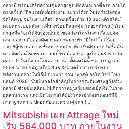
กลางปี พร้อมเสิร์ฟความคุ้มค่าสูงสุดเพื่อคนอยากซื้อรถ ภายใต้
คอนเซ็ปต์ “ดีลแรงจัดเต็มทั้งงาน อยากได้รถใหม่หรือมือสอง
จัดให้ครบ จบในงานเดียว” ครบเครื่องด้วย 13 แบรนด์รถใหม่
ครบทุกระบบพลังงานที่มาพร้อมดีลสุดคุ้ม โดยยกทัพรถรุ่นใหม่
ล่าสุดที่พร้อมให้จับจองเป็นเจ้าของก่อนใครในงานนี้แบบจัด
เต็ม! และรถมือสองคัดเกรดสภาพนางฟ้า “ปีใหม่ ไมล์น้อย”
จาก 6ผู้ประกอบการชั้นนำ งานเดียวที่การันตีรับประกันซื้อคืน
หากผิดเงื่อนไข พร้อมดอกเบี้ยรถมือสองสุดจูงใจ ลุ้นรับรางวัล
ตลอด 5 วันเต็ม ณ ไบเทค บางนา ตั้งแต่วันนี้ – 5 กรกฎาคม
2569 นายเอกนัฏ พร้อมพันธุ์ รัฐมนตรีว่าการกระทรวง
พลังงาน กล่าวในพิธีเปิดงานว่า งาน ”ฟาสต์ ออโต โชว์ ไทย
แลนด์ 2026” นับเป็นกลไกสำคัญในการกระตุ้นเศรษฐกิจช่วง
กลางปี ช่วยขับเคลื่อนให้เกิดการหมุนเวียนของเม็ดเงินในภาค
อุตสาหกรรม และเปิดโอกาสให้ผู้บริโภคเข้าถึงยานยนต์ที่มี
มาตรฐานความปลอดภัยและความคุ้มค่า […]
Mitsubishi เผย Attrage ใหม่
เริ่ม 564,000 บาท ภายในงาน