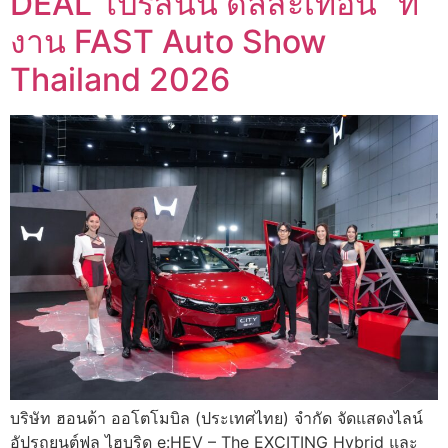
DEAL โปรสนั่น ดีลสะเทือน” ที่
งาน FAST Auto Show
Thailand 2026
บริษัท ฮอนด้า ออโตโมบิล (ประเทศไทย) จำกัด จัดแสดงไลน์
อัปรถยนต์ฟูล ไฮบริด e:HEV – The EXCITING Hybrid และ