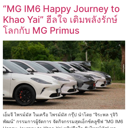
“MG IM6 Happy Journey to
Khao Yai” ฮีลใจ เติมพลังรักษ์
โลกกับ MG Primus
เอ็มจี ไพรม์มัส ในเครือ ไพรม์มัส กรุ๊ป นำโดย “จิระพล รุจิวิ
พัฒน์” กรรมการผู้จัดการ จัดกิจกรรมสุดเอ็กซ์คลูซีฟ “MG IM6