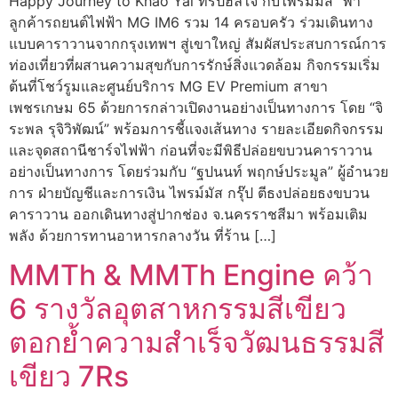
Happy Journey to Khao Yai ทริปฮีลใจ กับไพรม์มัส” พา
ลูกค้ารถยนต์ไฟฟ้า MG IM6 รวม 14 ครอบครัว ร่วมเดินทาง
แบบคาราวานจากกรุงเทพฯ สู่เขาใหญ่ สัมผัสประสบการณ์การ
ท่องเที่ยวที่ผสานความสุขกับการรักษ์สิ่งแวดล้อม กิจกรรมเริ่ม
ต้นที่โชว์รูมและศูนย์บริการ MG EV Premium สาขา
เพชรเกษม 65 ด้วยการกล่าวเปิดงานอย่างเป็นทางการ โดย “จิ
ระพล รุจิวิพัฒน์” พร้อมการชี้แจงเส้นทาง รายละเอียดกิจกรรม
และจุดสถานีชาร์จไฟฟ้า ก่อนที่จะมีพิธีปล่อยขบวนคาราวาน
อย่างเป็นทางการ โดยร่วมกับ “ฐปนนท์ พฤกษ์ประมูล” ผู้อำนวย
การ ฝ่ายบัญชีและการเงิน ไพรม์มัส กรุ๊ป ตีธงปล่อยธงขบวน
คาราวาน ออกเดินทางสู่ปากช่อง จ.นครราชสีมา พร้อมเติม
พลัง ด้วยการทานอาหารกลางวัน ที่ร้าน […]
MMTh & MMTh Engine คว้า
6 รางวัลอุตสาหกรรมสีเขียว
ตอกย้ำความสำเร็จวัฒนธรรมสี
เขียว 7Rs