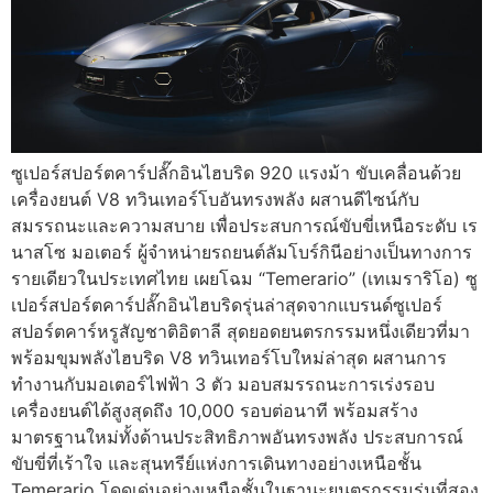
ซูเปอร์สปอร์ตคาร์ปลั๊กอินไฮบริด 920 แรงม้า ขับเคลื่อนด้วย
เครื่องยนต์ V8 ทวินเทอร์โบอันทรงพลัง ผสานดีไซน์กับ
สมรรถนะและความสบาย เพื่อประสบการณ์ขับขี่เหนือระดับ เร
นาสโซ มอเตอร์ ผู้จำหน่ายรถยนต์ลัมโบร์กินีอย่างเป็นทางการ
รายเดียวในประเทศไทย เผยโฉม “Temerario” (เทเมราริโอ) ซู
เปอร์สปอร์ตคาร์ปลั๊กอินไฮบริดรุ่นล่าสุดจากแบรนด์ซูเปอร์
สปอร์ตคาร์หรูสัญชาติอิตาลี สุดยอดยนตรกรรมหนึ่งเดียวที่มา
พร้อมขุมพลังไฮบริด V8 ทวินเทอร์โบใหม่ล่าสุด ผสานการ
ทำงานกับมอเตอร์ไฟฟ้า 3 ตัว มอบสมรรถนะการเร่งรอบ
เครื่องยนต์ได้สูงสุดถึง 10,000 รอบต่อนาที พร้อมสร้าง
มาตรฐานใหม่ทั้งด้านประสิทธิภาพอันทรงพลัง ประสบการณ์
ขับขี่ที่เร้าใจ และสุนทรีย์แห่งการเดินทางอย่างเหนือชั้น
Temerario โดดเด่นอย่างเหนือชั้นในฐานะยนตรกรรมรุ่นที่สอง