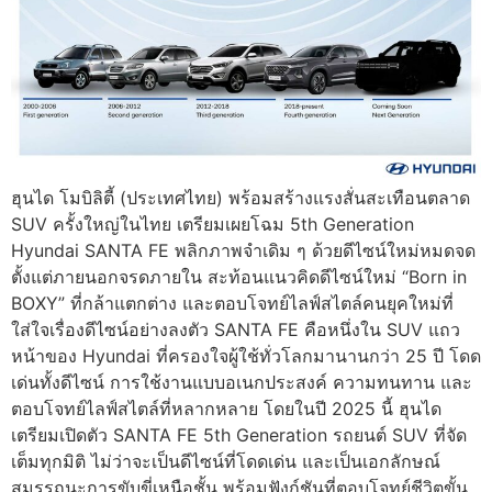
ฮุนได โมบิลิตี้ (ประเทศไทย) พร้อมสร้างแรงสั่นสะเทือนตลาด
SUV ครั้งใหญ่ในไทย เตรียมเผยโฉม 5th Generation
Hyundai SANTA FE พลิกภาพจำเดิม ๆ ด้วยดีไซน์ใหม่หมดจด
ตั้งแต่ภายนอกจรดภายใน สะท้อนแนวคิดดีไซน์ใหม่ “Born in
BOXY” ที่กล้าแตกต่าง และตอบโจทย์ไลฟ์สไตล์คนยุคใหม่ที่
ใส่ใจเรื่องดีไซน์อย่างลงตัว SANTA FE คือหนึ่งใน SUV แถว
หน้าของ Hyundai ที่ครองใจผู้ใช้ทั่วโลกมานานกว่า 25 ปี โดด
เด่นทั้งดีไซน์ การใช้งานแบบอเนกประสงค์ ความทนทาน และ
ตอบโจทย์ไลฟ์สไตล์ที่หลากหลาย โดยในปี 2025 นี้ ฮุนได
เตรียมเปิดตัว SANTA FE 5th Generation รถยนต์ SUV ที่จัด
เต็มทุกมิติ ไม่ว่าจะเป็นดีไซน์ที่โดดเด่น และเป็นเอกลักษณ์
สมรรถนะการขับขี่เหนือชั้น พร้อมฟังก์ชันที่ตอบโจทย์ชีวิตขั้น