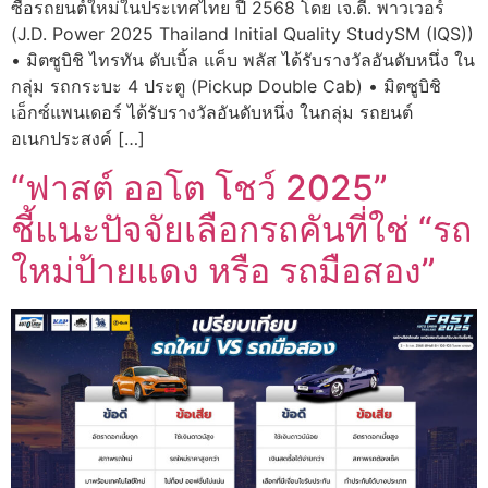
ซื้อรถยนต์ใหม่ในประเทศไทย ปี 2568 โดย เจ.ดี. พาวเวอร์
(J.D. Power 2025 Thailand Initial Quality StudySM (IQS))
• มิตซูบิชิ ไทรทัน ดับเบิ้ล แค็บ พลัส ได้รับรางวัลอันดับหนึ่ง ใน
กลุ่ม รถกระบะ 4 ประตู (Pickup Double Cab) • มิตซูบิชิ
เอ็กซ์แพนเดอร์ ได้รับรางวัลอันดับหนึ่ง ในกลุ่ม รถยนต์
อเนกประสงค์ […]
“ฟาสต์ ออโต โชว์ 2025”
ชี้แนะปัจจัยเลือกรถคันที่ใช่ “รถ
ใหม่ป้ายแดง หรือ รถมือสอง”