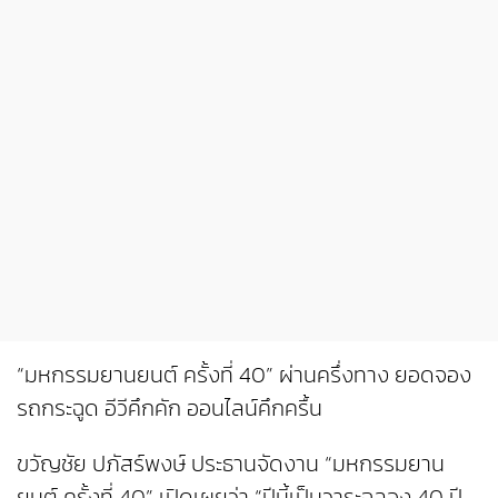
“มหกรรมยานยนต์ ครั้งที่ 40” ผ่านครึ่งทาง ยอดจอง
รถกระฉูด อีวีคึกคัก ออนไลน์คึกครื้น
ขวัญชัย ปภัสร์พงษ์ ประธานจัดงาน “มหกรรมยาน
ยนต์ ครั้งที่ 40” เปิดเผยว่า “ปีนี้เป็นวาระฉลอง 40 ปี