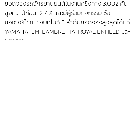
ยอดจองรถจักรยานยนต์ในงานครึ่งทาง 3,002 คัน
สูงกว่าปีก่อน 12.7 % และมีผู้ร่วมกิจกรรม ซื้อ
มอเตอร์ไซค์...ชิงบิกไบค์ 5 ลำดับยอดจองสูงสุดได้แก่
YAMAHA, EM, LAMBRETTA, ROYAL ENFIELD และ
HONDA
ขวัญชัย เผยต่อว่า “ตามสถิติที่ผ่านมา ช่วงวันหยุดจะมี
การซื้อขายรถในงานมากกว่าวันธรรมดา ดังนั้นระหว่าง
วันที่ 9-11 ธันวาคม ที่จะถึงซึ่งเป็นวันหยุด คาดว่ายอด
จองรถในงานจะเพิ่มขึ้นมาก ส่งผลให้ยอดจองรถ
ตลอดงานเป็นไปตามที่ตั้งเป้าหมายไว้”